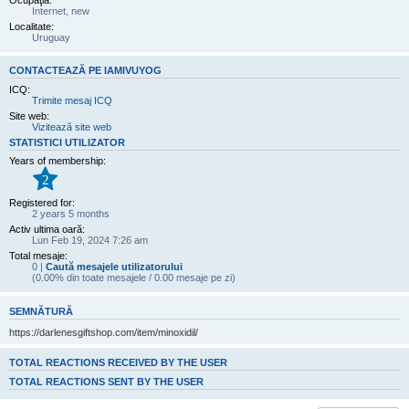
Ocupaţia:
Internet, new
Localitate:
Uruguay
CONTACTEAZĂ PE IAMIVUYOG
ICQ:
Trimite mesaj ICQ
Site web:
Vizitează site web
STATISTICI UTILIZATOR
Years of membership:
2
Registered for:
2 years 5 months
Activ ultima oară:
Lun Feb 19, 2024 7:26 am
Total mesaje:
0 |
Caută mesajele utilizatorului
(0.00% din toate mesajele / 0.00 mesaje pe zi)
SEMNĂTURĂ
https://darlenesgiftshop.com/item/minoxidil/
TOTAL REACTIONS RECEIVED BY THE USER
TOTAL REACTIONS SENT BY THE USER