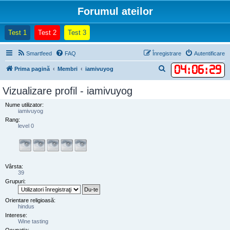
Forumul ateilor
(Opens a new tab)
(Opens a new tab)
(Opens a new tab)
Test 1
Test 2
Test 3
Smartfeed
FAQ
Înregistrare
Autentificare
04
:
06
:
29
C
Prima pagină
Membri
iamivuyog
ă
Vizualizare profil - iamivuyog
u
Nume utilizator:
t
iamivuyog
a
Rang:
level 0
r
e
Vârsta:
39
Grupuri:
Orientare religioasă:
hindus
Interese:
Wine tasting