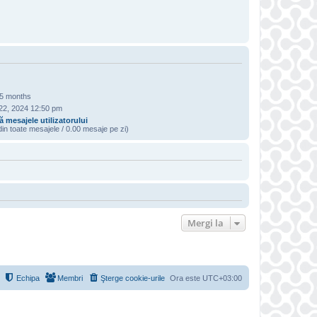
 5 months
22, 2024 12:50 pm
 mesajele utilizatorului
in toate mesajele / 0.00 mesaje pe zi)
R
Mergi la
Echipa
Membri
Şterge cookie-urile
Ora este
UTC+03:00