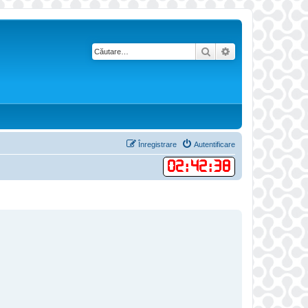
Căutare
Căutare avansată
Înregistrare
Autentificare
02
:
42
:
38