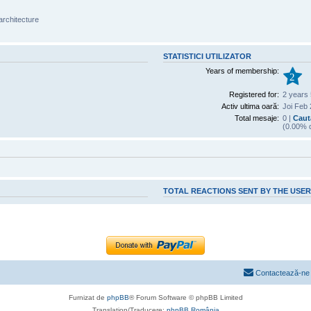
architecture
STATISTICI UTILIZATOR
Years of membership:
2
Registered for:
2 years
Activ ultima oară:
Joi Feb 
Total mesaje:
0 |
Caută
(0.00% d
TOTAL REACTIONS SENT BY THE USE
Contactează-ne
Furnizat de
phpBB
® Forum Software © phpBB Limited
Translation/Traducere:
phpBB România