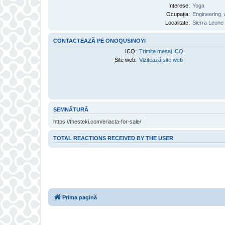
Interese:
Yoga
Ocupaţia:
Engineering, 
Localitate:
Sierra Leone
CONTACTEAZĂ PE ONOQUSINOYI
ICQ:
Trimite mesaj ICQ
Site web:
Vizitează site web
SEMNĂTURĂ
https://thesteki.com/eriacta-for-sale/
TOTAL REACTIONS RECEIVED BY THE USER
Prima pagină