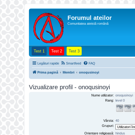
Forumul ateilor
Comunitatea ateistă română
(Opens a new tab)
(Opens a new tab)
(Opens a new tab)
Test 1
Test 2
Test 3
Legături rapide
Smartfeed
FAQ
Prima pagină
Membri
onoqusinoyi
Vizualizare profil - onoqusinoyi
Nume utilizator:
onoqusinoyi
Rang:
level 0
Vârsta:
40
Grupuri:
Orientare religioasă:
hindus