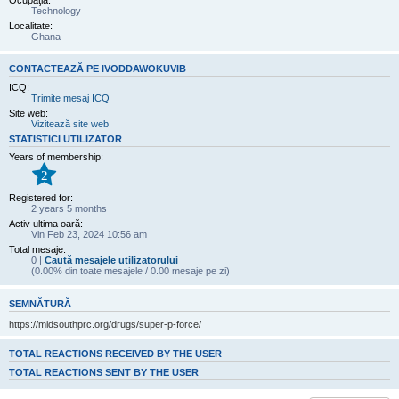
Ocupaţia:
Technology
Localitate:
Ghana
CONTACTEAZĂ PE IVODDAWOKUVIB
ICQ:
Trimite mesaj ICQ
Site web:
Vizitează site web
STATISTICI UTILIZATOR
Years of membership:
2
Registered for:
2 years 5 months
Activ ultima oară:
Vin Feb 23, 2024 10:56 am
Total mesaje:
0 |
Caută mesajele utilizatorului
(0.00% din toate mesajele / 0.00 mesaje pe zi)
SEMNĂTURĂ
https://midsouthprc.org/drugs/super-p-force/
TOTAL REACTIONS RECEIVED BY THE USER
TOTAL REACTIONS SENT BY THE USER