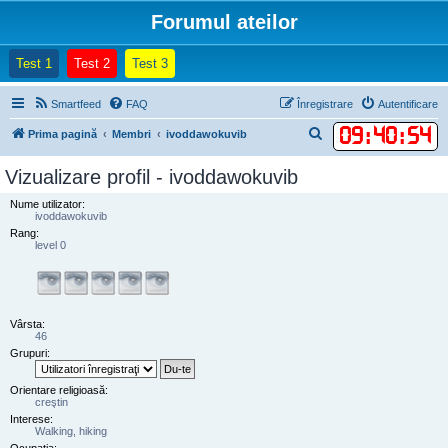
Forumul ateilor
(Opens a new tab)
(Opens a new tab)
(Opens a new tab)
Test 1
Test 2
Test 3
Smartfeed
FAQ
Înregistrare
Autentificare
09
:
40
:
54
C
Prima pagină
Membri
ivoddawokuvib
ă
Vizualizare profil - ivoddawokuvib
u
Nume utilizator:
t
ivoddawokuvib
a
Rang:
level 0
r
e
Vârsta:
46
Grupuri:
Orientare religioasă:
creştin
Interese:
Walking, hiking