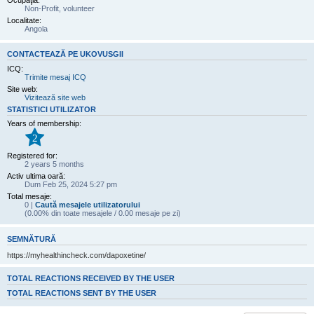
Ocupaţia:
Non-Profit, volunteer
Localitate:
Angola
CONTACTEAZĂ PE UKOVUSGII
ICQ:
Trimite mesaj ICQ
Site web:
Vizitează site web
STATISTICI UTILIZATOR
Years of membership:
2
Registered for:
2 years 5 months
Activ ultima oară:
Dum Feb 25, 2024 5:27 pm
Total mesaje:
0 |
Caută mesajele utilizatorului
(0.00% din toate mesajele / 0.00 mesaje pe zi)
SEMNĂTURĂ
https://myhealthincheck.com/dapoxetine/
TOTAL REACTIONS RECEIVED BY THE USER
TOTAL REACTIONS SENT BY THE USER