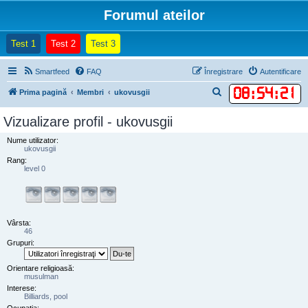
Forumul ateilor
(Opens a new tab)
(Opens a new tab)
(Opens a new tab)
Test 1
Test 2
Test 3
Smartfeed
FAQ
Înregistrare
Autentificare
08
:
54
:
21
C
Prima pagină
Membri
ukovusgii
ă
Vizualizare profil - ukovusgii
u
Nume utilizator:
t
ukovusgii
a
Rang:
level 0
r
e
Vârsta:
46
Grupuri:
Orientare religioasă:
musulman
Interese:
Billiards, pool