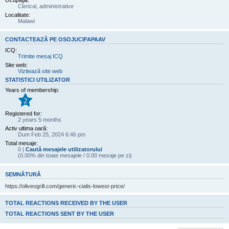
Ocupaţia:
Clerical, administrative
Localitate:
Malawi
CONTACTEAZĂ PE OSOJUCIFAPAAV
ICQ:
Trimite mesaj ICQ
Site web:
Vizitează site web
STATISTICI UTILIZATOR
Years of membership:
2
Registered for:
2 years 5 months
Activ ultima oară:
Dum Feb 25, 2024 6:46 pm
Total mesaje:
0 |
Caută mesajele utilizatorului
(0.00% din toate mesajele / 0.00 mesaje pe zi)
SEMNĂTURĂ
https://oliveogrill.com/generic-cialis-lowest-price/
TOTAL REACTIONS RECEIVED BY THE USER
TOTAL REACTIONS SENT BY THE USER