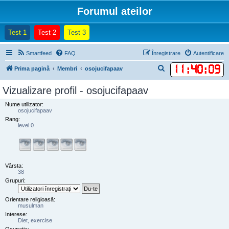
Forumul ateilor
(Opens a new tab)
(Opens a new tab)
(Opens a new tab)
Test 1
Test 2
Test 3
Smartfeed
FAQ
Înregistrare
Autentificare
11
:
40
:
09
C
Prima pagină
Membri
osojucifapaav
ă
Vizualizare profil - osojucifapaav
u
Nume utilizator:
t
osojucifapaav
a
Rang:
level 0
r
e
Vârsta:
38
Grupuri:
Orientare religioasă:
musulman
Interese:
Diet, exercise