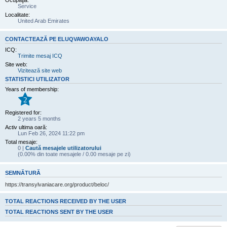
Ocupaţia:
Service
Localitate:
United Arab Emirates
CONTACTEAZĂ PE ELUQVAWOAYALO
ICQ:
Trimite mesaj ICQ
Site web:
Vizitează site web
STATISTICI UTILIZATOR
Years of membership:
2
Registered for:
2 years 5 months
Activ ultima oară:
Lun Feb 26, 2024 11:22 pm
Total mesaje:
0 |
Caută mesajele utilizatorului
(0.00% din toate mesajele / 0.00 mesaje pe zi)
SEMNĂTURĂ
https://transylvaniacare.org/product/beloc/
TOTAL REACTIONS RECEIVED BY THE USER
TOTAL REACTIONS SENT BY THE USER