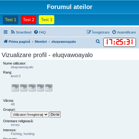
Forumul ateilor
(Opens a new tab)
(Opens a new tab)
(Opens a new tab)
Test 1
Test 2
Test 3
Smartfeed
FAQ
Înregistrare
Autentificare
17
:
25
:
31
C
Prima pagină
Membri
eluqvawoayalo
ă
Vizualizare profil - eluqvawoayalo
u
Nume utilizator:
t
eluqvawoayalo
a
Rang:
level 0
r
e
Vârsta:
49
Grupuri:
Orientare religioasă:
evreu
Interese:
Fishing, hunting