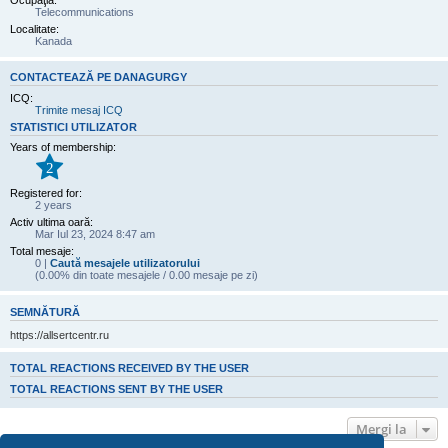
Ocupaţia:
Telecommunications
Localitate:
Kanada
CONTACTEAZĂ PE DANAGURGY
ICQ:
Trimite mesaj ICQ
STATISTICI UTILIZATOR
Years of membership:
2
Registered for:
2 years
Activ ultima oară:
Mar Iul 23, 2024 8:47 am
Total mesaje:
0 |
Caută mesajele utilizatorului
(0.00% din toate mesajele / 0.00 mesaje pe zi)
SEMNĂTURĂ
https://allsertcentr.ru
TOTAL REACTIONS RECEIVED BY THE USER
TOTAL REACTIONS SENT BY THE USER
Mergi la