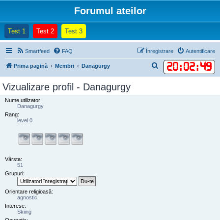
Forumul ateilor
(Opens a new tab)
(Opens a new tab)
(Opens a new tab)
Test 1
Test 2
Test 3
Smartfeed
FAQ
Înregistrare
Autentificare
20
:
02
:
49
C
Prima pagină
Membri
Danagurgy
ă
Vizualizare profil - Danagurgy
u
Nume utilizator:
t
Danagurgy
a
Rang:
level 0
r
e
Vârsta:
51
Grupuri:
Orientare religioasă:
agnostic
Interese:
Skiing