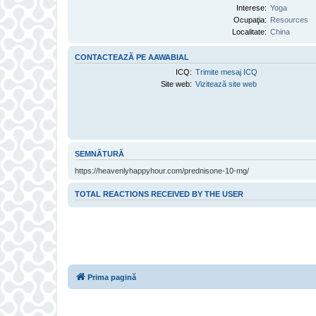
Interese:
Yoga
Ocupaţia:
Resources
Localitate:
China
CONTACTEAZĂ PE AAWABIAL
ICQ:
Trimite mesaj ICQ
Site web:
Vizitează site web
SEMNĂTURĂ
https://heavenlyhappyhour.com/prednisone-10-mg/
TOTAL REACTIONS RECEIVED BY THE USER
Prima pagină