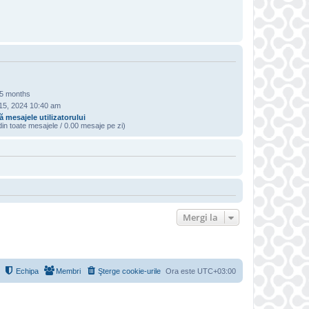
 5 months
15, 2024 10:40 am
 mesajele utilizatorului
in toate mesajele / 0.00 mesaje pe zi)
R
Mergi la
Echipa
Membri
Şterge cookie-urile
Ora este
UTC+03:00