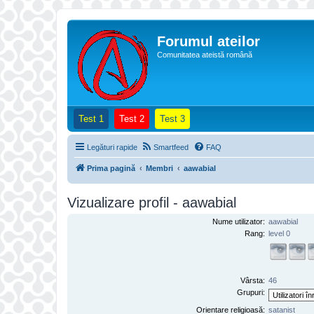
Forumul ateilor
Comunitatea ateistă română
(Opens a new tab)
(Opens a new tab)
(Opens a new tab)
Test 1
Test 2
Test 3
Legături rapide
Smartfeed
FAQ
Prima pagină
Membri
aawabial
Vizualizare profil - aawabial
Nume utilizator:
aawabial
Rang:
level 0
Vârsta:
46
Grupuri:
Orientare religioasă:
satanist