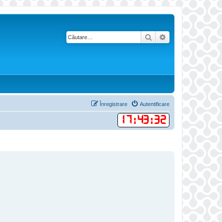
Căutare
Căutare avansată
Înregistrare
Autentificare
17
:
43
:
32