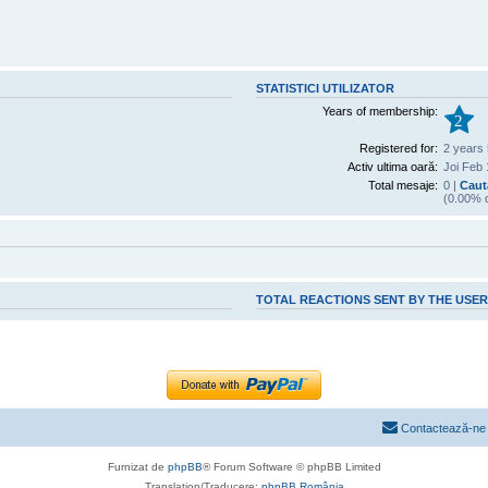
STATISTICI UTILIZATOR
Years of membership:
2
Registered for:
2 years
Activ ultima oară:
Joi Feb 
Total mesaje:
0 |
Caută
(0.00% d
TOTAL REACTIONS SENT BY THE USE
Contactează-ne
Furnizat de
phpBB
® Forum Software © phpBB Limited
Translation/Traducere:
phpBB România