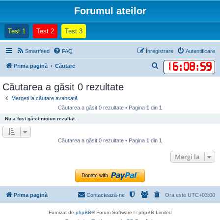
Forumul ateilor
(Opens a new tab)
(Opens a new tab)
(Opens a new tab)
Test 1
Test 2
Test 3
Smartfeed
FAQ
Înregistrare
Autentificare
16
:
08
:
59
C
Prima pagină
Căutare
ă
Căutarea a găsit 0 rezultate
u
Mergeți la căutare avansată
t
Căutarea a găsit 0 rezultate • Pagina
1
din
1
a
Nu a fost găsit niciun rezultat.
r
e
Căutarea a găsit 0 rezultate • Pagina
1
din
1
Mergi la
Prima pagină
Contactează-ne
Ora este
UTC+03:00
Furnizat de
phpBB
® Forum Software © phpBB Limited