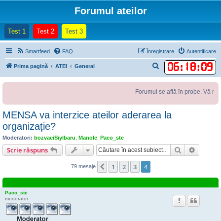
Forumul ateilor
(Opens a new tab)
(Opens a new tab)
(Opens a new tab)
Test 1
Test 2
Test 3
Smartfeed
FAQ
Înregistrare
Autentificare
06
:
18
:
09
C
Prima pagină
ATEI
General
ă
u
Forumul se află în probe. Vă rugăm
t
MENSA va interzice ateilor aderarea la
a
organizație?
r
e
Moderatori:
bozvaciSiylbaru
,
Manole
,
Paco_ste
Căutare
Căutare
Scrie răspuns
1
2
3
4
Anterior
79 mesaje
Paco_ste
moderator