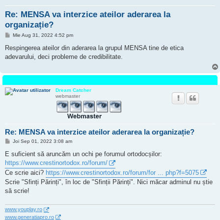
Re: MENSA va interzice ateilor aderarea la
organizație?
M
Mie Aug 31, 2022 4:52 pm
e
s
Respingerea ateilor din aderarea la grupul MENSA tine de etica
a
adevarului, deci probleme de credibilitate.
j
Dream Catcher
webmaster
Re: MENSA va interzice ateilor aderarea la organizație?
M
Joi Sep 01, 2022 3:08 am
e
s
E suficient să aruncăm un ochi pe forumul ortodocșilor:
a
https://www.crestinortodox.ro/forum/
j
Ce scrie aici?
https://www.crestinortodox.ro/forum/for ... php?f=5075
Scrie "Sfinți Părinți", în loc de "Sfinții Părinți". Nici măcar adminul nu știe
să scrie!
www.youplay.ro
www.generatiapro.ro