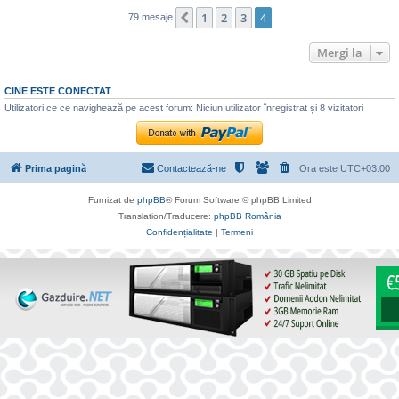
1
2
3
4
Anterior
79 mesaje
Mergi la
CINE ESTE CONECTAT
Utilizatori ce ce navighează pe acest forum: Niciun utilizator înregistrat și 8 vizitatori
Prima pagină
Contactează-ne
Ora este
UTC+03:00
Furnizat de
phpBB
® Forum Software © phpBB Limited
Translation/Traducere:
phpBB România
Confidențialitate
|
Termeni