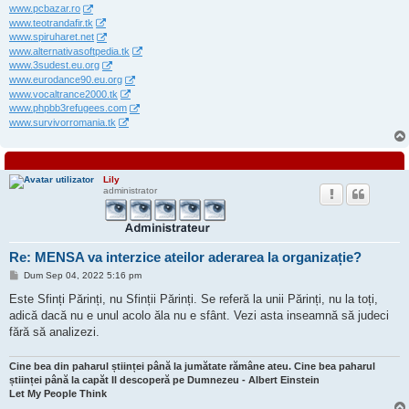
www.pcbazar.ro
www.teotrandafir.tk
www.spiruharet.net
www.alternativasoftpedia.tk
www.3sudest.eu.org
www.eurodance90.eu.org
www.vocaltrance2000.tk
www.phpbb3refugees.com
www.survivorromania.tk
Lily
administrator
Re: MENSA va interzice ateilor aderarea la organizație?
M
Dum Sep 04, 2022 5:16 pm
e
s
Este Sfinți Părinți, nu Sfinții Părinți. Se referă la unii Părinți, nu la toți,
a
adică dacă nu e unul acolo ăla nu e sfânt. Vezi asta inseamnă să judeci
j
fără să analizezi.
Cine bea din paharul științei până la jumătate rămâne ateu. Cine bea paharul
științei până la capăt Il descoperă pe Dumnezeu - Albert Einstein
Let My People Think