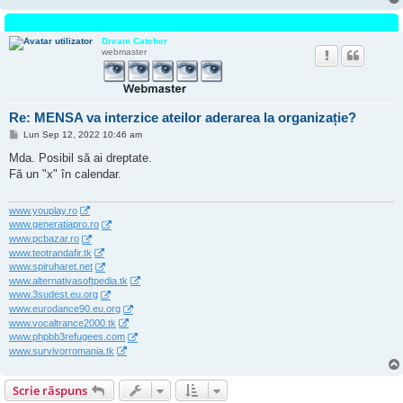
Dream Catcher
webmaster
Re: MENSA va interzice ateilor aderarea la organizație?
M
Lun Sep 12, 2022 10:46 am
e
s
Mda. Posibil să ai dreptate.
a
Fă un "x" în calendar.
j
www.youplay.ro
www.generatiapro.ro
www.pcbazar.ro
www.teotrandafir.tk
www.spiruharet.net
www.alternativasoftpedia.tk
www.3sudest.eu.org
www.eurodance90.eu.org
www.vocaltrance2000.tk
www.phpbb3refugees.com
www.survivorromania.tk
Scrie răspuns