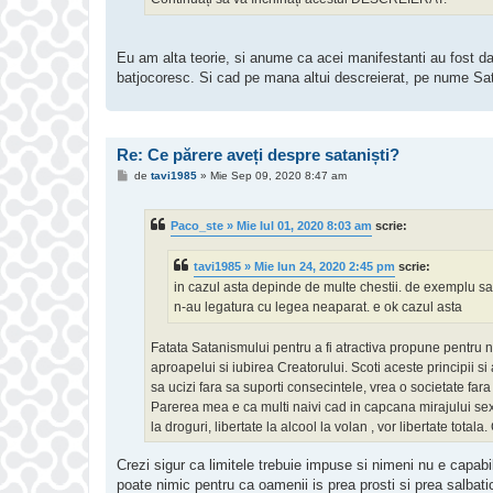
Eu am alta teorie, si anume ca acei manifestanti au fost da
batjocoresc. Si cad pe mana altui descreierat, pe nume S
Re: Ce părere aveți despre sataniști?
M
de
tavi1985
»
Mie Sep 09, 2020 8:47 am
e
s
a
Paco_ste » Mie Iul 01, 2020 8:03 am
scrie:
j
tavi1985 » Mie Iun 24, 2020 2:45 pm
scrie:
in cazul asta depinde de multe chestii. de exemplu sa z
n-au legatura cu legea neaparat. e ok cazul asta
Fatata Satanismului pentru a fi atractiva propune pentru na
aproapelui si iubirea Creatorului. Scoti aceste principii si
sa ucizi fara sa suporti consecintele, vrea o societate fara r
Parerea mea e ca multi naivi cad in capcana mirajului sexu
la droguri, libertate la alcool la volan , vor libertate tot
fapte normalitate ?
Crezi sigur ca limitele trebuie impuse si nimeni nu e capabil
Eu zic sa va treziti la realitate si sa rejectati astfel de "r
poate nimic pentru ca oamenii is prea prosti si prea salbatic
Indivizi precum Dinca din Caracal e Satanist, adica aplica 