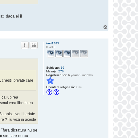
ti daca ei il
S
u
s
tavi1985
level 3
Subiecte:
16
Mesaje:
276
Registered for:
6 years 2 months
 chestii private care
6
Orientare religioasă:
ateu
dica iubirea
ismul vrea libertatea
tanistii vor libertate
ere ? Tu vezi in aceste
 "fara dictatura nu se
i princiiile lui.
ii similare cu cu
o lume dominata de