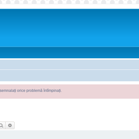
e problemă întîmpinați.
Căutare
Căutare avansată