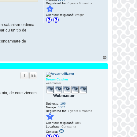
t
Registered for:
6 years 6 months
c
h
6
e
Orientare religioasă:
creştin
r
 In satanism ordinea
oar cu un tip de
i condamnate de
S
u
s
Dream Catcher
webmaster
ța aia, de care ziceam
Subiecte:
166
Mesaje:
3507
Registered for:
7 years 8 months
7
Orientare religioasă:
ateu
Localitate:
Constanţa
C
Contact:
o