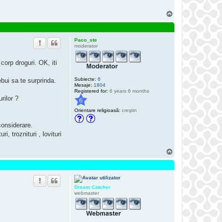
pur .
S
u
s
Paco_ste
moderator
corp droguri. OK, iti
Subiecte:
6
ebui sa te surprinda.
Mesaje:
1804
Registered for:
6 years 6 months
rilor ?
6
Orientare religioasă:
creştin
 considerare.
 troznituri , lovituri
S
u
s
Dream Catcher
webmaster