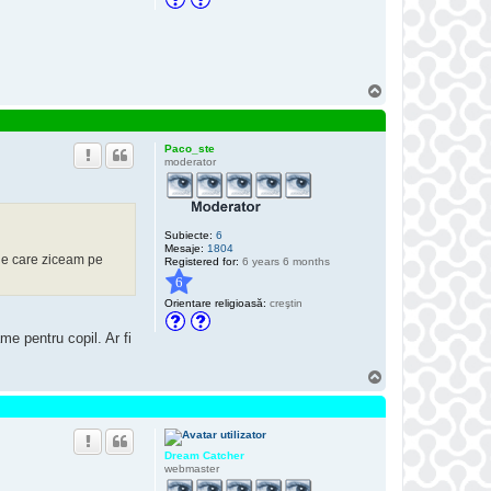
n
t
a
c
t
e
a
S
z
u
ă
p
s
e
D
Paco_ste
r
moderator
e
a
m
C
a
Subiecte:
6
t
Mesaje:
1804
c
, de care ziceam pe
Registered for:
6 years 6 months
h
e
6
r
Orientare religioasă:
creştin
me pentru copil. Ar fi
S
u
s
Dream Catcher
webmaster