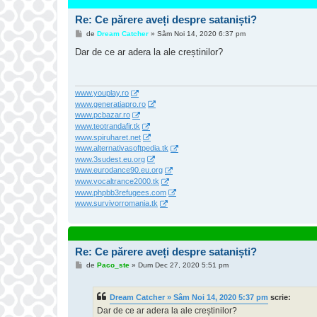
Re: Ce părere aveți despre sataniști?
M
de
Dream Catcher
»
Sâm Noi 14, 2020 6:37 pm
e
s
Dar de ce ar adera la ale creștinilor?
a
j
www.youplay.ro
www.generatiapro.ro
www.pcbazar.ro
www.teotrandafir.tk
www.spiruharet.net
www.alternativasoftpedia.tk
www.3sudest.eu.org
www.eurodance90.eu.org
www.vocaltrance2000.tk
www.phpbb3refugees.com
www.survivorromania.tk
Re: Ce părere aveți despre sataniști?
M
de
Paco_ste
»
Dum Dec 27, 2020 5:51 pm
e
s
a
Dream Catcher » Sâm Noi 14, 2020 5:37 pm
scrie:
j
Dar de ce ar adera la ale creștinilor?