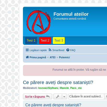
Forumul ateilor
Comunitatea ateistă română
(Opens a new tab)
(Opens a new tab)
(Opens a new tab)
Test 1
Test 2
Test 3
Legături rapide
Smartfeed
FAQ
Prima pagină
ATEI
Polemici
Forumul se află în probe. Vă rugăm să ne semnalați oric
Ce părere aveți despre sataniști?
Moderatori:
bozvaciSiylbaru
,
Manole
,
Paco_ste
Scrie răspuns
Ce părere aveți despre sataniști?