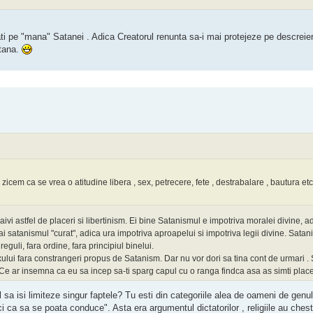
ti pe "mana" Satanei . Adica Creatorul renunta sa-i mai protejeze pe descreiera
atana.
icem ca se vrea o atitudine libera , sex, petrecere, fete , destrabalare , bautura etc,
ivi astfel de placeri si libertinism. Ei bine Satanismul e impotriva moralei divine, a
 ai satanismul "curat", adica ura impotriva aproapelui si impotriva legii divine. Satan
eguli, fara ordine, fara principiul binelui.
lui fara constrangeri propus de Satanism. Dar nu vor dori sa tina cont de urmari . Sa
ala. Ce ar insemna ca eu sa incep sa-ti sparg capul cu o ranga findca asa as simti plac
 sa isi limiteze singur faptele? Tu esti din categoriile alea de oameni de genul
eligii". De fapt ateismul e oarecum o religie Satanista, adica il rejecteaza pe dumnezeu s
i ca sa se poata conduce". Asta era argumentul dictatorilor , religiile au chest
principiile lui Satan . Daca erai femeie cu siguranta traiai stare de neliniste intr-