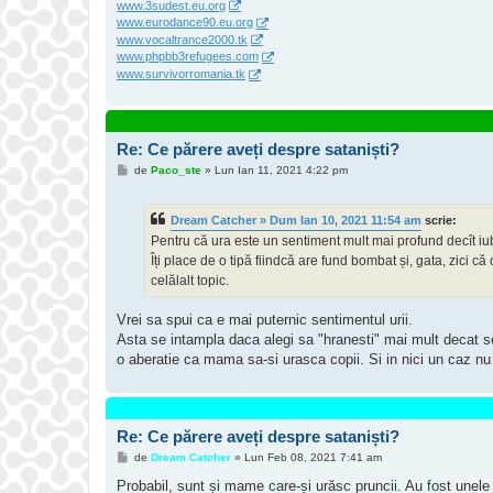
www.3sudest.eu.org
www.eurodance90.eu.org
www.vocaltrance2000.tk
www.phpbb3refugees.com
www.survivorromania.tk
Re: Ce părere aveți despre sataniști?
M
de
Paco_ste
»
Lun Ian 11, 2021 4:22 pm
e
s
a
Dream Catcher » Dum Ian 10, 2021 11:54 am
scrie:
j
Pentru că ura este un sentiment mult mai profund decît iu
Îți place de o tipă fiindcă are fund bombat și, gata, zici c
celălalt topic.
Vrei sa spui ca e mai puternic sentimentul urii.
Asta se intampla daca alegi sa "hranesti" mai mult decat sen
o aberatie ca mama sa-si urasca copii. Si in nici un caz nu
Re: Ce părere aveți despre sataniști?
M
de
Dream Catcher
»
Lun Feb 08, 2021 7:41 am
e
s
Probabil, sunt și mame care-și urăsc pruncii. Au fost unele 