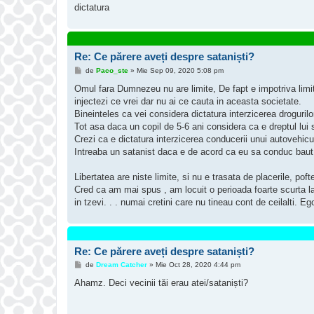
dictatura
barbati. Numai ca astazi majoritatea isi fac educatia cu fil
Re: Ce părere aveți despre sataniști?
M
de
Paco_ste
»
Mie Sep 09, 2020 5:08 pm
e
s
Omul fara Dumnezeu nu are limite, De fapt e impotriva limita
a
injectezi ce vrei dar nu ai ce cauta in aceasta societate.
j
Bineinteles ca vei considera dictatura interzicerea drogurilor
Tot asa daca un copil de 5-6 ani considera ca e dreptul lui
Crezi ca e dictatura interzicerea conducerii unui autovehicul
Intreaba un satanist daca e de acord ca eu sa conduc baut s
Libertatea are niste limite, si nu e trasata de placerile, pof
Cred ca am mai spus , am locuit o perioada foarte scurta la
in tzevi. . . numai cretini care nu tineau cont de ceilalti. 
Re: Ce părere aveți despre sataniști?
M
de
Dream Catcher
»
Mie Oct 28, 2020 4:44 pm
e
s
Ahamz. Deci vecinii tăi erau atei/sataniști?
a
j