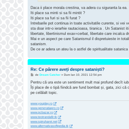
Daca ii place morala crestina, va adera cu siguranta la ea.
Iti place sa minti si sa fii mintit ?
Iti place sa furi si sa fii furat ?
Intrebarile pot continua in toate activitatile curente, si ve
sta doar intr-o ierarhie rautacioasa, tiranica . Un Satanist i
libertate, libertinismul exax=cerbat, libertate care incalca drep
Mai e un aspect pe care Satanismul il dispretuieste in total
satanism.
De ce ar adera un ateu la o astfel de spiritualitate satanica
Re: Ce părere aveți despre sataniști?
M
de
Dream Catcher
»
Dum Ian 10, 2021 12:54 pm
e
s
Pentru că ura este un sentiment mult mai profund decît iub
a
Îți place de o tipă fiindcă are fund bombat și, gata, zici că
j
pe celălalt topic.
www.youplay.ro
www.generatiapro.ro
www.pcbazar.ro
www.teotrandafir.tk
www.spiruharet.net
www.alternativasoftpedia.tk