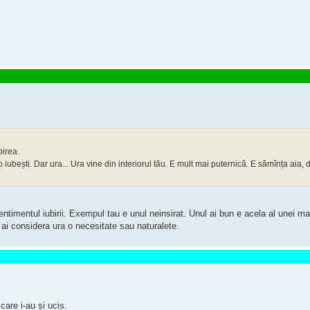
birea.
ă o iubești. Dar ura... Ura vine din interiorul tău. E mult mai puternică. E sămînța aia
timentul iubirii. Exempul tau e unul neinsirat. Unul ai bun e acela al unei ma
 ai considera ura o necesitate sau naturalete.
care i-au și ucis.