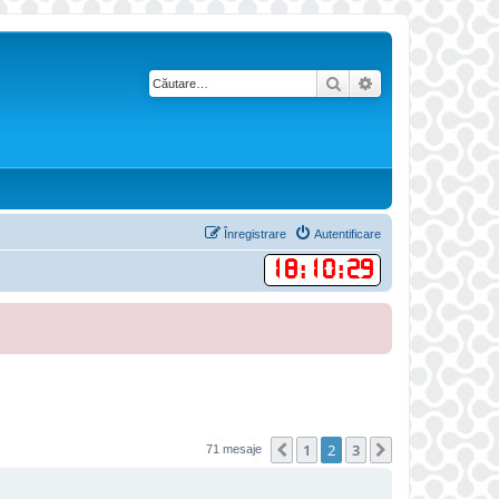
Căutare
Căutare avansată
Înregistrare
Autentificare
18
:
10
:
30
1
2
3
Anterior
Următorul
71 mesaje