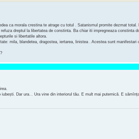
i vedea ca morala crestina te atrage cu totul . Satanismul promite dezmat total.
ti refuza dreptul la libertatea de constinta. Ba chiar iti impregneaza constinta d
turile si libertatile altora.
itate: mila, blandetea, dragostea, iertarea, linistea . Acestea sunt manifestar
 ?
irea.
 o iubești. Dar ura... Ura vine din interiorul tău. E mult mai puternică. E sămîn