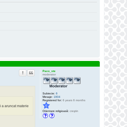
Paco_ste
moderator
Subiecte:
6
Mesaje:
1804
Registered for:
6 years 6 months
6
si a aruncat materie
Orientare religioasă:
creştin