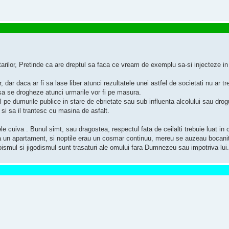
me si jocuri in care tematica e violenta, minciuna, egoismul, lacomia . . . Satanismul 
rilor, Pretinde ca are dreptul sa faca ce vream de exemplu sa-si injecteze in 
, dar daca ar fi sa lase liber atunci rezultatele unei astfel de societati nu ar tr
 sa se drogheze atunci urmarile vor fi pe masura.
 pe dumurile publice in stare de ebrietate sau sub influenta alcolului sau drogu
i sa il trantesc cu masina de asfalt.
tele cuiva . Bunul simt, sau dragostea, respectul fata de ceilalti trebuie luat in
 un apartament, si noptile erau un cosmar continuu, mereu se auzeau bocanituri,
Egoismul si jigodismul sunt trasaturi ale omului fara Dumnezeu sau impotriva lui.