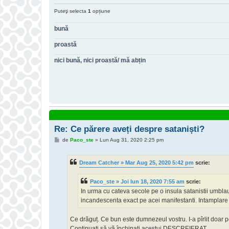
Puteţi selecta
1
opțiune
bună
proastă
nici bună, nici proastă/ mă abțin
Re: Ce părere aveți despre sataniști?
M
de
Paco_ste
»
Lun Aug 31, 2020 2:25 pm
e
s
a
Dream Catcher » Mar Aug 25, 2020 5:42 pm
scrie:
j
Paco_ste » Joi Iun 18, 2020 7:55 am
scrie:
In urma cu cateva secole pe o insula satanistii umblau 
incandescenta exact pe acei manifestanti. Intamplare
Ce drăguț. Ce bun este dumnezeul vostru. I-a pîrlit doar pen
Continuați să vă închinați acestui DESCREIERAT.