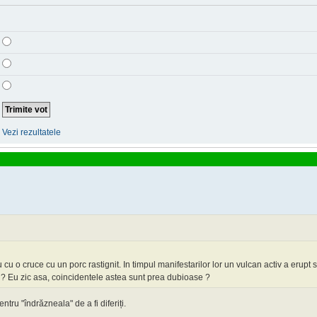
Vezi rezultatele
cu o cruce cu un porc rastignit. In timpul manifestarilor lor un vulcan activ a erupt 
 ? Eu zic asa, coincidentele astea sunt prea dubioase ?
tru "îndrăzneala" de a fi diferiți.