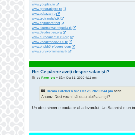
www.youplay.ro
www.generatiapro.ro
www.pcbazar.ro
www.teotrandafir.tk
www.spiruharet.net
www.alternativasoftpedia.tk
www.3sudest.eu.org
www.eurodance90.eu.org
www.vocaltrance2000.tk
www.phpbb3refugees.com
www.survivorromania.tk
Re: Ce părere aveți despre sataniști?
M
de
Paco_ste
»
Sâm Oct 31, 2020 4:11 pm
e
s
a
Dream Catcher » Mie Oct 28, 2020 3:44 pm
scrie:
j
Ahamz. Deci vecinii tăi erau atei/sataniști?
Un ateu sincer e cautator al adevarului. Un Satanist e un imp