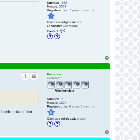
Subiecte:
166
Mesaje:
3507
Registered for:
7 years 8 months
7
Orientare religioasă:
ateu
Localitate:
Constanţa
C
Contact:
o
n
t
a
c
t
e
S
a
u
z
s
ă
p
e
Paco_ste
D
moderator
r
e
a
m
C
Subiecte:
6
a
Mesaje:
1804
t
Registered for:
6 years 6 months
c
ntele satanistilor .
h
6
e
Orientare religioasă:
creştin
r
S
u