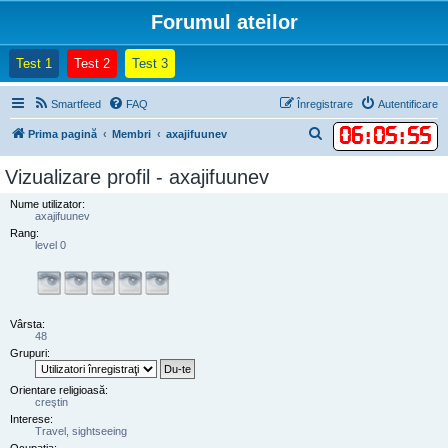
Forumul ateilor
(Opens a new tab)
(Opens a new tab)
(Opens a new tab)
Test 1
Test 2
Test 3
Smartfeed
FAQ
Înregistrare
Autentificare
06
:
05
:
55
C
Prima pagină
Membri
axajifuunev
ă
Vizualizare profil - axajifuunev
u
Nume utilizator:
t
axajifuunev
a
Rang:
level 0
r
e
Vârsta:
48
Grupuri:
Orientare religioasă:
creştin
Interese:
Travel, sightseeing