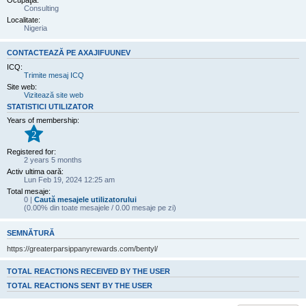
Ocupaţia:
Consulting
Localitate:
Nigeria
CONTACTEAZĂ PE AXAJIFUUNEV
ICQ:
Trimite mesaj ICQ
Site web:
Vizitează site web
STATISTICI UTILIZATOR
Years of membership:
2
Registered for:
2 years 5 months
Activ ultima oară:
Lun Feb 19, 2024 12:25 am
Total mesaje:
0 |
Caută mesajele utilizatorului
(0.00% din toate mesajele / 0.00 mesaje pe zi)
SEMNĂTURĂ
https://greaterparsippanyrewards.com/bentyl/
TOTAL REACTIONS RECEIVED BY THE USER
TOTAL REACTIONS SENT BY THE USER