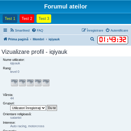
Forumul ateilor
(Opens a new tab)
(Opens a new tab)
(Opens a new tab)
Test 1
Test 2
Test 3
Smartfeed
FAQ
Înregistrare
Autentificare
01
:
43
:
32
C
Prima pagină
Membri
iqiyauk
ă
Vizualizare profil - iqiyauk
u
Nume utilizator:
t
iqiyauk
a
Rang:
level 0
r
e
Vârsta:
44
Grupuri:
Orientare religioasă:
satanist
Interese:
Auto racing, motorcross