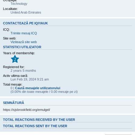
Ocupaţia:
Technology
Localitate:
United Arab Emirates
CONTACTEAZĂ PE IQIYAUK
ICQ:
Trimite mesaj ICQ
Site web:
Vizitează site web
STATISTICI UTILIZATOR
Years of membership:
2
Registered for:
2 years 5 months
Activ ultima oară:
Lun Feb 19, 2024 9:21 am
Total mesaje:
0 |
Caută mesajele utilizatorului
(0.00% din toate mesajele / 0.00 mesaje pe zi)
SEMNĂTURĂ
https://sjsbrookfield.org/emulgel/
TOTAL REACTIONS RECEIVED BY THE USER
TOTAL REACTIONS SENT BY THE USER