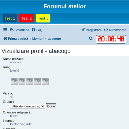
Forumul ateilor
(Opens a new tab)
(Opens a new tab)
(Opens a new tab)
Test 1
Test 2
Test 3
Smartfeed
FAQ
Înregistrare
Autentificare
20
:
08
:
48
C
Prima pagină
Membri
abacogo
ă
Vizualizare profil - abacogo
u
Nume utilizator:
t
abacogo
a
Rang:
level 0
r
e
Vârsta:
42
Grupuri:
Orientare religioasă:
budist
Interese:
Performing arts