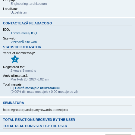
Ocupaţia:
Engineering, architecture
Localitate:
Uzbekistan
CONTACTEAZĂ PE ABACOGO
ICQ:
Trimite mesaj ICQ
Site web:
Vizitează site web
STATISTICI UTILIZATOR
Years of membership:
2
Registered for:
2 years 5 months
Activ ultima oară:
Mar Feb 20, 2024 6:02 am
Total mesaje:
0 |
Caută mesajele utilizatorului
(0.00% din toate mesajele / 0.00 mesaje pe zi)
SEMNĂTURĂ
https://greaterparsippanyrewards.com/cipro/
TOTAL REACTIONS RECEIVED BY THE USER
TOTAL REACTIONS SENT BY THE USER