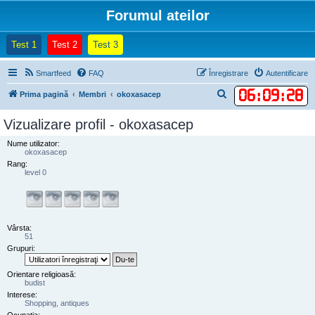
Forumul ateilor
(Opens a new tab)
(Opens a new tab)
(Opens a new tab)
Test 1
Test 2
Test 3
Smartfeed
FAQ
Înregistrare
Autentificare
06
:
09
:
28
C
Prima pagină
Membri
okoxasacep
ă
Vizualizare profil - okoxasacep
u
Nume utilizator:
t
okoxasacep
a
Rang:
level 0
r
e
Vârsta:
51
Grupuri:
Orientare religioasă:
budist
Interese:
Shopping, antiques