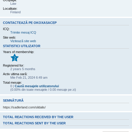
Ocupaţia:
Law
Localitate:
Finland
CONTACTEAZĂ PE OKOXASACEP
ICQ:
Trimite mesaj ICQ
Site web:
Vizitează site web
STATISTICI UTILIZATOR
Years of membership:
2
Registered for:
2 years 5 months
Activ ultima oară:
Mie Feb 21, 2024 6:49 am
Total mesaje:
0 |
Caută mesajele utilizatorului
(0.00% din toate mesajele / 0.00 mesaje pe zi)
SEMNĂTURĂ
https://sadlerland.com/sildalis/
TOTAL REACTIONS RECEIVED BY THE USER
TOTAL REACTIONS SENT BY THE USER