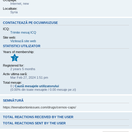
Ocupaţia:
Internet, new
Localitate:
Syria
CONTACTEAZĂ PE OCUWIVUZUSE
ICQ:
Trimite mesaj ICQ
Site web:
Vizitează site web
STATISTICI UTILIZATOR
Years of membership:
2
Registered for:
2 years 5 months
Activ ultima oară:
Mar Feb 27, 2024 1:51 pm
Total mesaje:
0 |
Caută mesajele utilizatorului
(0.00% din toate mesajele / 0.00 mesaje pe zi)
SEMNĂTURĂ
https://teenabortionissues.com/drugs/cernos-caps/
TOTAL REACTIONS RECEIVED BY THE USER
TOTAL REACTIONS SENT BY THE USER