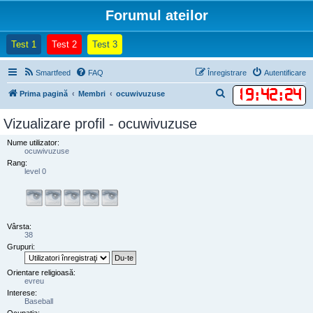
Forumul ateilor
(Opens a new tab)
(Opens a new tab)
(Opens a new tab)
Test 1
Test 2
Test 3
Smartfeed
FAQ
Înregistrare
Autentificare
19
:
42
:
24
C
Prima pagină
Membri
ocuwivuzuse
ă
Vizualizare profil - ocuwivuzuse
u
Nume utilizator:
t
ocuwivuzuse
a
Rang:
level 0
r
e
Vârsta:
38
Grupuri:
Orientare religioasă:
evreu
Interese:
Baseball