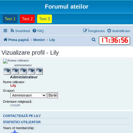
Forumul ateilor
(Opens a new tab)
(Opens a new tab)
(Opens a new tab)
Test 1
Test 2
Test 3
Smartfeed
FAQ
Înregistrare
Autentificare
17
:
36
:
56
C
Prima pagină
Membri
Lily
ă
Vizualizare profil - Lily
u
t
administrator
a
r
Nume utilizator:
e
Lily
Grupuri:
Orientare religioasă:
creştin
CONTACTEAZĂ PE LILY
STATISTICI UTILIZATOR
Years of membership: