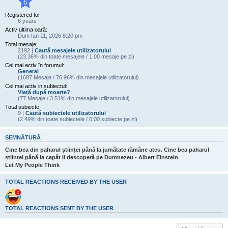
6
Registered for:
6 years
Activ ultima oară:
Dum Ian 11, 2026 8:20 pm
Total mesaje:
2192 |
Caută mesajele utilizatorului
(23.36% din toate mesajele / 1.00 mesaje pe zi)
Cel mai activ în forumul:
General
(1687 Mesaje / 76.96% din mesajele utilizatorului)
Cel mai activ in subiectul:
Viaţă după moarte?
(77 Mesaje / 3.51% din mesajele utilizatorului)
Total subiecte:
9 |
Caută subiectele utilizatorului
(2.49% din toate subiectele / 0.00 subiecte pe zi)
SEMNĂTURĂ
Cine bea din paharul științei până la jumătate rămâne ateu. Cine bea paharul
științei până la capăt Il descoperă pe Dumnezeu - Albert Einstein
Let My People Think
TOTAL REACTIONS RECEIVED BY THE USER
2
TOTAL REACTIONS SENT BY THE USER