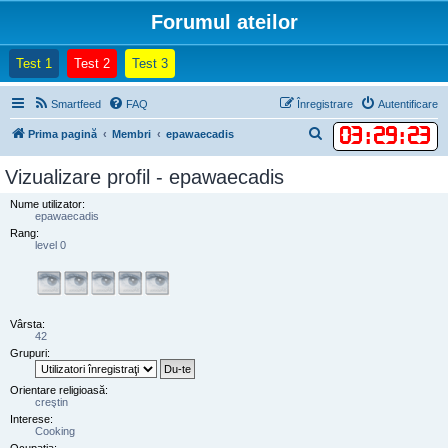
Forumul ateilor
(Opens a new tab)
(Opens a new tab)
(Opens a new tab)
Test 1
Test 2
Test 3
Smartfeed
FAQ
Înregistrare
Autentificare
03
:
29
:
23
C
Prima pagină
Membri
epawaecadis
ă
Vizualizare profil - epawaecadis
u
Nume utilizator:
t
epawaecadis
a
Rang:
level 0
r
e
Vârsta:
42
Grupuri:
Orientare religioasă:
creştin
Interese:
Cooking