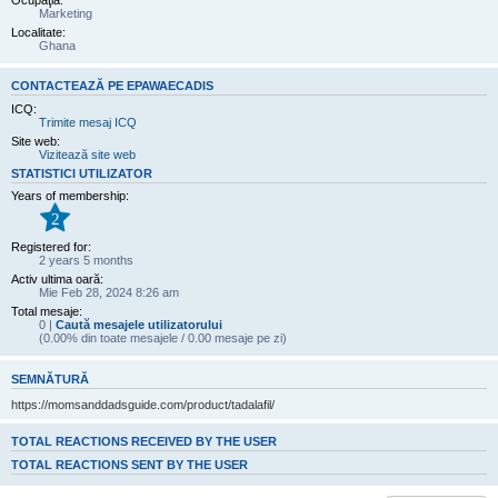
Ocupaţia:
Marketing
Localitate:
Ghana
CONTACTEAZĂ PE EPAWAECADIS
ICQ:
Trimite mesaj ICQ
Site web:
Vizitează site web
STATISTICI UTILIZATOR
Years of membership:
2
Registered for:
2 years 5 months
Activ ultima oară:
Mie Feb 28, 2024 8:26 am
Total mesaje:
0 |
Caută mesajele utilizatorului
(0.00% din toate mesajele / 0.00 mesaje pe zi)
SEMNĂTURĂ
https://momsanddadsguide.com/product/tadalafil/
TOTAL REACTIONS RECEIVED BY THE USER
TOTAL REACTIONS SENT BY THE USER