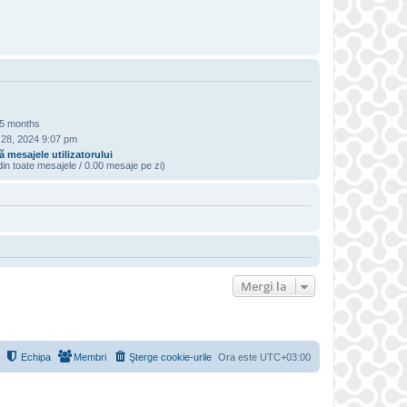
 5 months
 28, 2024 9:07 pm
 mesajele utilizatorului
in toate mesajele / 0.00 mesaje pe zi)
R
Mergi la
Echipa
Membri
Şterge cookie-urile
Ora este
UTC+03:00