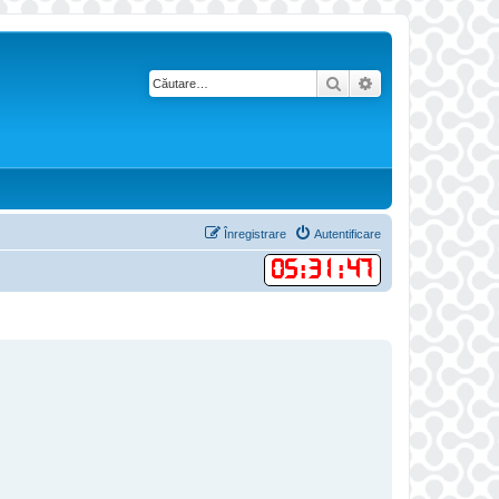
Căutare
Căutare avansată
Înregistrare
Autentificare
05
:
31
:
47