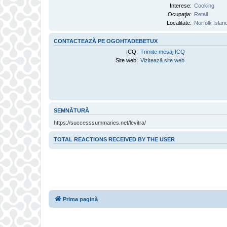
Interese:
Cooking
Ocupaţia:
Retail
Localitate:
Norfolk Islan
CONTACTEAZĂ PE OGOHTADEBETUX
ICQ:
Trimite mesaj ICQ
Site web:
Vizitează site web
SEMNĂTURĂ
https://successsummaries.net/levitra/
TOTAL REACTIONS RECEIVED BY THE USER
Prima pagină