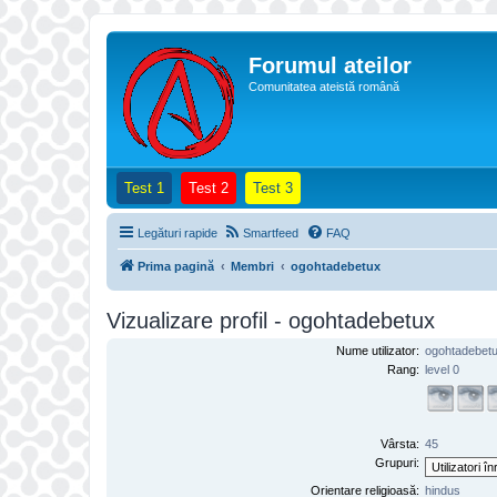
Forumul ateilor
Comunitatea ateistă română
(Opens a new tab)
(Opens a new tab)
(Opens a new tab)
Test 1
Test 2
Test 3
Legături rapide
Smartfeed
FAQ
Prima pagină
Membri
ogohtadebetux
Vizualizare profil - ogohtadebetux
Nume utilizator:
ogohtadebet
Rang:
level 0
Vârsta:
45
Grupuri:
Orientare religioasă:
hindus