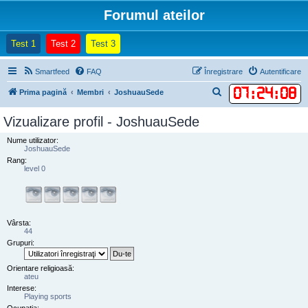
Forumul ateilor
(Opens a new tab)
(Opens a new tab)
(Opens a new tab)
Test 1
Test 2
Test 3
Smartfeed
FAQ
Înregistrare
Autentificare
07
:
24
:
08
C
Prima pagină
Membri
JoshuauSede
ă
Vizualizare profil - JoshuauSede
u
Nume utilizator:
t
JoshuauSede
a
Rang:
level 0
r
e
Vârsta:
44
Grupuri:
Orientare religioasă:
ateu
Interese:
Playing sports