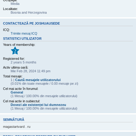
Ocupaţia:
Media
Localitate:
Bosnia and Herzegovina
CONTACTEAZĂ PE JOSHUAUSEDE
ICQ:
Trimite mesaj ICQ
STATISTICI UTILIZATOR
Years of membership:
2
Registered for:
2 years 5 months
Activ ultima oară:
Mie Feb 28, 2024 11:49 pm
Total mesaje:
1 |
Caută mesajele utilizatorului
(0.01% din toate mesajele / 0.00 mesaje pe zi)
Cel mai activ în forumul:
General
(1 Mesaj / 100.00% din mesajele utilizatorului)
Cel mai activ in subiectul:
Dovezi ale existenței lui dumnezeu
(1 Mesaj / 100.00% din mesajele utilizatorului)
SEMNĂTURĂ
magastartvard . ru