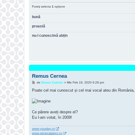
Puteţi selecta
1
opțiune
bună
proastă
nu-l cunosc/mă abțin
Remus Cernea
M
de
Dream Catcher
»
Mie Feb 19, 2020 6:29 pm
e
s
Poate cel mai cunoscut și cel mai vocal ateu din România, e
a
j
Ce părere aveți despre el?
Eu l-am votat, în 2009!
www.youplay.ro
www.generatiapro.ro