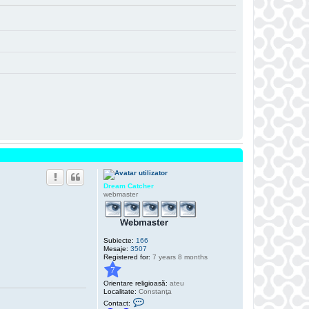
Dream Catcher
webmaster
Subiecte:
166
Mesaje:
3507
Registered for:
7 years 8 months
7
Orientare religioasă:
ateu
Localitate:
Constanţa
C
Contact:
o