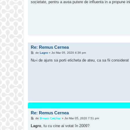
societate, pentru a avea putere de influenta in a propune init
Re: Remus Cernea
M
de
Lagro
»
Joi Mar 05, 2020 4:36 pm
e
s
Nu-i de ajuns sa porti eticheta de ateu, ca sa fii considera
a
j
Re: Remus Cernea
M
de
Dream Catcher
»
Joi Mar 05, 2020 7:51 pm
e
s
Lagro
, tu cu cine ai votat în 2009?
a