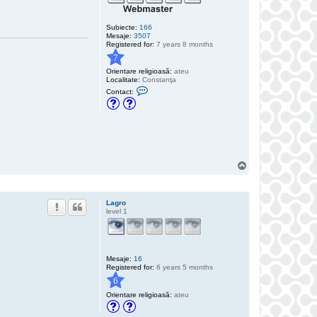
Subiecte:
166
Mesaje:
3507
Registered for:
7 years 8 months
7
Orientare religioasă:
ateu
Localitate:
Constanţa
C
Contact:
o
n
t
a
c
t
e
a
z
S
ă
u
p
s
e
D
Lagro
r
level 1
e
a
m
C
a
t
Mesaje:
16
c
Registered for:
6 years 5 months
h
6
e
r
Orientare religioasă:
ateu