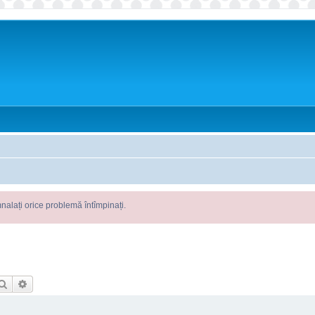
roblemă întîmpinați.
Căutare
Căutare avansată