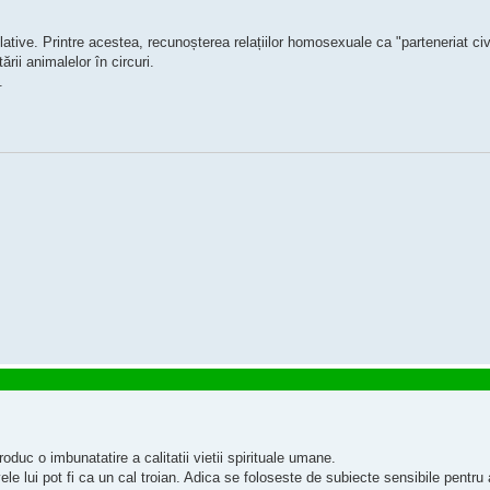
slative. Printre acestea, recunoșterea relațiilor homosexuale ca "parteneriat c
rii animalelor în circuri.
.
roduc o imbunatatire a calitatii vietii spirituale umane.
vele lui pot fi ca un cal troian. Adica se foloseste de subiecte sensibile pentru 