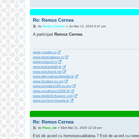
Re: Remus Cernea
M
de
Dream Catcher
»
Joi Mar 12, 2020 6:47 pm
e
s
A participat
Remus Cernea
.
a
j
www.youplay.ro
www.generatiapro.ro
www.pcbazar.ro
www.teotrandafir.tk
www.spiruharet.net
www.alternativasoftpedia.tk
www.3sudest.eu.org
www.eurodance90.eu.org
www.vocaltrance2000.tk
www.phpbb3refugees.com
www.survivorromania.tk
Re: Remus Cernea
M
de
Paco_ste
»
Sâm Mar 21, 2020 12:19 pm
e
s
Esti de acord cu homosexualitatea ? Esti de acord cu cererile
a