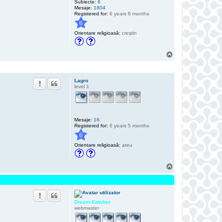
Subiecte:
6
e
Mesaje:
1804
r
Registered for:
6 years 6 months
6
Orientare religioasă:
creştin
S
u
s
Lagro
level 1
Mesaje:
16
Registered for:
6 years 5 months
6
Orientare religioasă:
ateu
S
u
s
Dream Catcher
webmaster