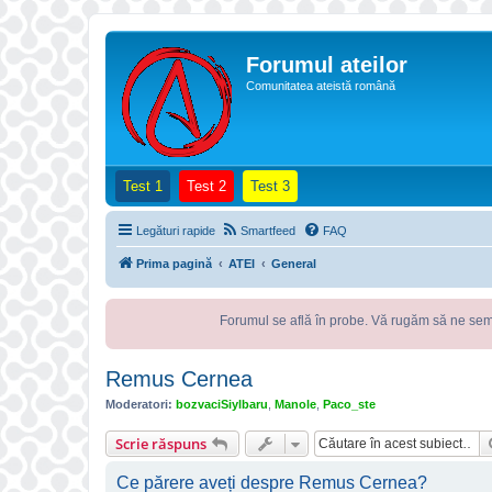
Forumul ateilor
Comunitatea ateistă română
(Opens a new tab)
(Opens a new tab)
(Opens a new tab)
Test 1
Test 2
Test 3
Legături rapide
Smartfeed
FAQ
Prima pagină
ATEI
General
Forumul se află în probe. Vă rugăm să ne semnalați orice p
Remus Cernea
Moderatori:
bozvaciSiylbaru
,
Manole
,
Paco_ste
Scrie răspuns
Ce părere aveți despre Remus Cernea?