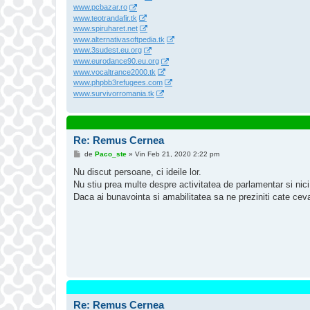
www.pcbazar.ro
www.teotrandafir.tk
www.spiruharet.net
www.alternativasoftpedia.tk
www.3sudest.eu.org
www.eurodance90.eu.org
www.vocaltrance2000.tk
www.phpbb3refugees.com
www.survivorromania.tk
Re: Remus Cernea
M
de
Paco_ste
»
Vin Feb 21, 2020 2:22 pm
e
s
Nu discut persoane, ci ideile lor.
a
Nu stiu prea multe despre activitatea de parlamentar si nic
j
Daca ai bunavointa si amabilitatea sa ne preziniti cate ceva 
Re: Remus Cernea