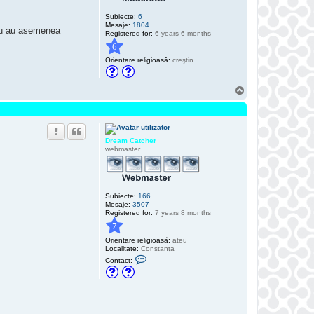
m
C
Subiecte:
6
a
Mesaje:
1804
t
e nu au asemenea
Registered for:
6 years 6 months
c
h
6
e
Orientare religioasă:
creştin
r
S
u
s
Dream Catcher
webmaster
Subiecte:
166
Mesaje:
3507
Registered for:
7 years 8 months
7
Orientare religioasă:
ateu
Localitate:
Constanţa
C
Contact:
o
n
t
a
c
t