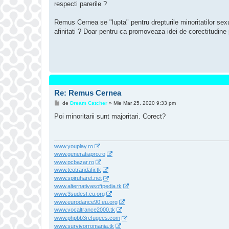
respecti parerile ?
j
Remus Cernea se "lupta" pentru drepturile minoritatilor sexu
afinitati ? Doar pentru ca promoveaza idei de corectitudine 
Re: Remus Cernea
M
de
Dream Catcher
»
Mie Mar 25, 2020 9:33 pm
e
s
Poi minoritarii sunt majoritari. Corect?
a
j
www.youplay.ro
www.generatiapro.ro
www.pcbazar.ro
www.teotrandafir.tk
www.spiruharet.net
www.alternativasoftpedia.tk
www.3sudest.eu.org
www.eurodance90.eu.org
www.vocaltrance2000.tk
www.phpbb3refugees.com
www.survivorromania.tk