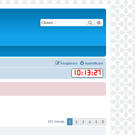
Căutare
Căutare avansată
Înregistrare
Autentificare
10
:
13
:
28
1
2
3
4
5
Următorul
101 mesaje