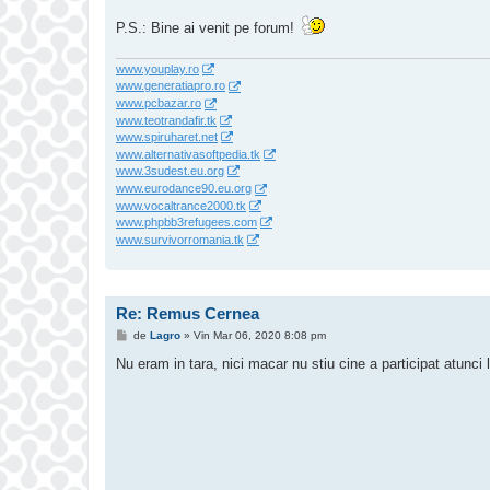
j
P.S.: Bine ai venit pe forum!
www.youplay.ro
www.generatiapro.ro
www.pcbazar.ro
www.teotrandafir.tk
www.spiruharet.net
www.alternativasoftpedia.tk
www.3sudest.eu.org
www.eurodance90.eu.org
www.vocaltrance2000.tk
www.phpbb3refugees.com
www.survivorromania.tk
Re: Remus Cernea
M
de
Lagro
»
Vin Mar 06, 2020 8:08 pm
e
s
Nu eram in tara, nici macar nu stiu cine a participat atunci l
a
j