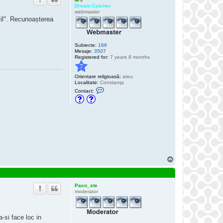
Dream Catcher
webmaster
ivil". Recunoașterea
Subiecte:
166
Mesaje:
3507
Registered for:
7 years 8 months
7
Orientare religioasă:
ateu
Localitate:
Constanţa
C
Contact:
o
n
t
a
c
t
e
a
z
ă
p
S
e
u
D
r
s
e
a
Paco_ste
m
moderator
C
a
t
c
a-si face loc in
h