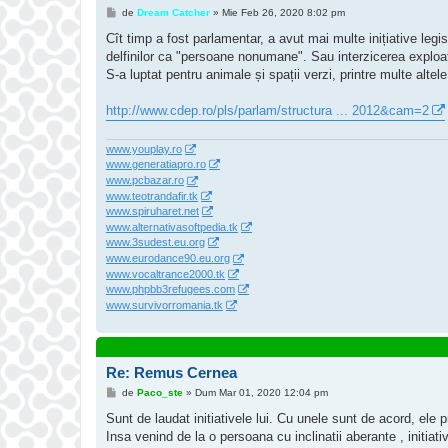
M
de
Dream Catcher
»
Mie Feb 26, 2020 8:02 pm
e
s
Cît timp a fost parlamentar, a avut mai multe inițiative legi
a
delfinilor ca "persoane nonumane". Sau interzicerea exploată
j
S-a luptat pentru animale și spații verzi, printre multe altele
http://www.cdep.ro/pls/parlam/structura ... 2012&cam=2
www.youplay.ro
www.generatiapro.ro
www.pcbazar.ro
www.teotrandafir.tk
www.spiruharet.net
www.alternativasoftpedia.tk
www.3sudest.eu.org
www.eurodance90.eu.org
www.vocaltrance2000.tk
www.phpbb3refugees.com
www.survivorromania.tk
Re: Remus Cernea
M
de
Paco_ste
»
Dum Mar 01, 2020 12:04 pm
e
s
Sunt de laudat initiativele lui. Cu unele sunt de acord, ele p
a
Insa venind de la o persoana cu inclinatii aberante , initiati
j