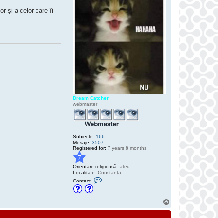
r și a celor care îi
Dream Catcher
webmaster
Subiecte:
166
Mesaje:
3507
Registered for:
7 years 8 months
7
Orientare religioasă:
ateu
Localitate:
Constanţa
C
Contact:
o
n
t
S
a
c
u
t
s