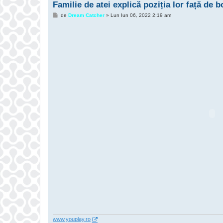
Familie de atei explică poziția lor față de bo
M
de
Dream Catcher
»
Lun Iun 06, 2022 2:19 am
e
s
a
j
www.youplay.ro