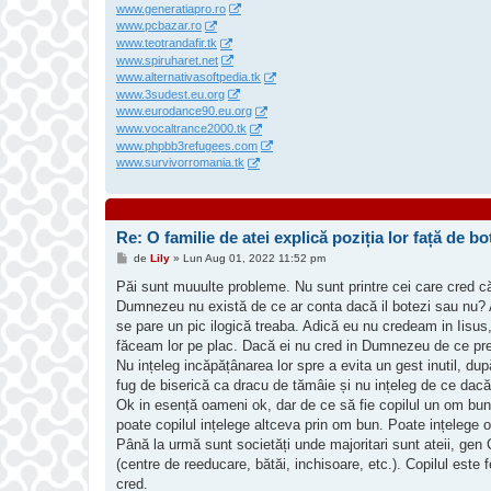
www.generatiapro.ro
www.pcbazar.ro
www.teotrandafir.tk
www.spiruharet.net
www.alternativasoftpedia.tk
www.3sudest.eu.org
www.eurodance90.eu.org
www.vocaltrance2000.tk
www.phpbb3refugees.com
www.survivorromania.tk
Re: O familie de atei explică poziția lor față de bot
M
de
Lily
»
Lun Aug 01, 2022 11:52 pm
e
s
Păi sunt muuulte probleme. Nu sunt printre cei care cred c
a
Dumnezeu nu există de ce ar conta dacă il botezi sau nu? 
j
se pare un pic ilogică treaba. Adică eu nu credeam in Iisus
făceam lor pe plac. Dacă ei nu cred in Dumnezeu de ce prefer
Nu ințeleg incăpățânarea lor spre a evita un gest inutil, dup
fug de biserică ca dracu de tămâie și nu ințeleg de ce da
Ok in esență oameni ok, dar de ce să fie copilul un om bun
poate copilul ințelege altceva prin om bun. Poate ințelege 
Până la urmă sunt societăți unde majoritari sunt ateii, gen
(centre de reeducare, bătăi, inchisoare, etc.). Copilul este fe
cred.