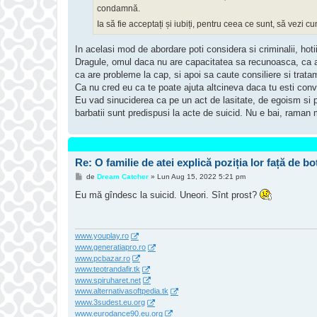
condamnă.
Ia să fie acceptați și iubiți, pentru ceea ce sunt, să vezi 
In acelasi mod de abordare poti considera si criminalii, hotii,
Dragule, omul daca nu are capacitatea sa recunoasca, ca ar
ca are probleme la cap, si apoi sa caute consiliere si trata
Ca nu cred eu ca te poate ajuta altcineva daca tu esti convin
Eu vad sinuciderea ca pe un act de lasitate, de egoism si 
barbatii sunt predispusi la acte de suicid. Nu e bai, raman
Re: O familie de atei explică poziția lor față de bot
M
de
Dream Catcher
»
Lun Aug 15, 2022 5:21 pm
e
s
Eu mă gîndesc la suicid. Uneori. Sînt prost?
a
j
www.youplay.ro
www.generatiapro.ro
www.pcbazar.ro
www.teotrandafir.tk
www.spiruharet.net
www.alternativasoftpedia.tk
www.3sudest.eu.org
www.eurodance90.eu.org