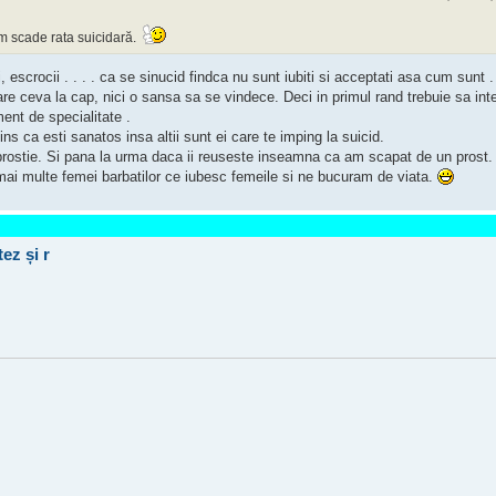
cum scade rata suicidară.
 escrocii . . . . ca se sinucid findca nu sunt iubiti si acceptati asa cum sunt . 
e ceva la cap, nici o sansa sa se vindece. Deci in primul rand trebuie sa int
ment de specialitate .
s ca esti sanatos insa altii sunt ei care te imping la suicid.
prostie. Si pana la urma daca ii reuseste inseamna ca am scapat de un prost. 
 mai multe femei barbatilor ce iubesc femeile si ne bucuram de viata.
ez și r