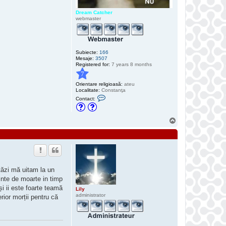
Dream Catcher
webmaster
Subiecte:
166
Mesaje:
3507
Registered for:
7 years 8 months
7
Orientare religioasă:
ateu
Localitate:
Constanţa
C
Contact:
o
n
t
S
a
c
u
t
s
e
a
z
ă
p
e
tăzi mă uitam la un
D
ainte de moarte in timp
r
e
și ii este foarte teamă
Lily
a
administrator
rior morții pentru că
m
C
a
t
c