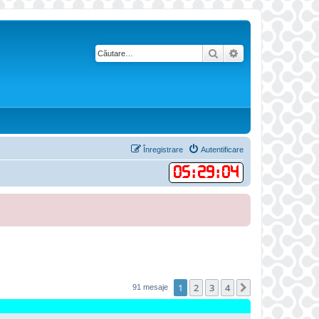
Căutare
Căutare avansată
Înregistrare
Autentificare
05
:
29
:
05
1
2
3
4
Următorul
91 mesaje