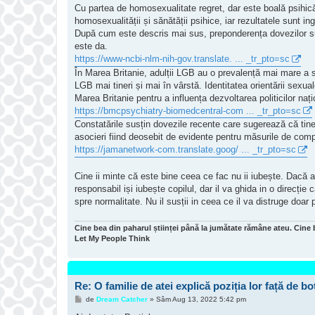
Cu partea de homosexualitate regret, dar este boală psihică. 
homosexualității și sănătății psihice, iar rezultatele sunt ing
După cum este descris mai sus, preponderența dovezilor su
este da.
https://www-ncbi-nlm-nih-gov.translate. ... _tr_pto=sc
În Marea Britanie, adulții LGB au o prevalență mai mare a s
LGB mai tineri și mai în vârstă. Identitatea orientării sexua
Marea Britanie pentru a influența dezvoltarea politicilor națio
https://bmcpsychiatry-biomedcentral-com ... _tr_pto=sc
Constatările susțin dovezile recente care sugerează că tine
asocieri fiind deosebit de evidente pentru măsurile de compo
https://jamanetwork-com.translate.goog/ ... _tr_pto=sc
Cine ii minte că este bine ceea ce fac nu ii iubește. Dacă a
responsabil iși iubește copilul, dar il va ghida in o direcție
spre normalitate. Nu il susții in ceea ce il va distruge doar 
Cine bea din paharul științei până la jumătate rămâne ateu. Cine 
Let My People Think
Re: O familie de atei explică poziția lor față de bot
M
de
Dream Catcher
»
Sâm Aug 13, 2022 5:42 pm
e