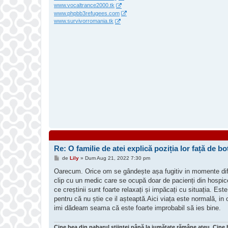
www.vocaltrance2000.tk
www.phpbb3refugees.com
www.survivorromania.tk
Re: O familie de atei explică poziția lor față de bot
M
de
Lily
»
Dum Aug 21, 2022 7:30 pm
e
s
Oarecum. Orice om se gândește așa fugitiv in momente dific
a
clip cu un medic care se ocupă doar de pacienți din hospice 
j
ce creștinii sunt foarte relaxați și impăcați cu situația. Este
pentru că nu știe ce il așteaptă.Aici viața este normală, in
imi dădeam seama că este foarte improbabil să ies bine.
Cine bea din paharul științei până la jumătate rămâne ateu. Cine 