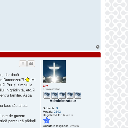
t
a
c
t
e
a
z
ă
p
e
D
r
e
a
S
m
u
C
s
a
t
c
h
e
r
re, dar dacă
ă un Dumnezeu?!
Mi
u?! Pur și simplu le
Lily
administrator
l in grădiniță, etc.?!
entru familie. Ăștia
 face rău altuia,
Subiecte:
9
Mesaje:
2192
Registered for:
6 years
 luate de guvern
6
erică pentru că părinții
Orientare religioasă:
creştin