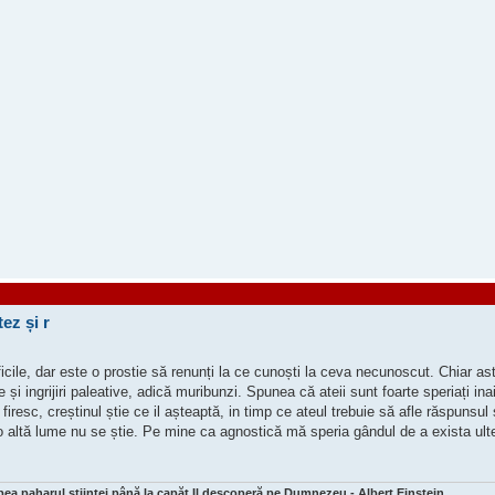
ez și r
ile, dar este o prostie să renunți la ce cunoști la ceva necunoscut. Chiar as
și ingrijiri paleative, adică muribunzi. Spunea că ateii sunt foarte speriați in
 firesc, creștinul știe ce il așteaptă, in timp ce ateul trebuie să afle răspunsul 
 o altă lume nu se știe. Pe mine ca agnostică mă speria gândul de a exista ulte
bea paharul științei până la capăt Il descoperă pe Dumnezeu - Albert Einstein