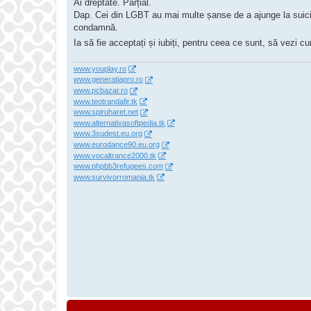
s
Ai dreptate. Parțial.
a
Dap. Cei din LGBT au mai multe șanse de a ajunge la suicid s
j
condamnă.
Ia să fie acceptați și iubiți, pentru ceea ce sunt, să vezi 
www.youplay.ro
www.generatiapro.ro
www.pcbazar.ro
www.teotrandafir.tk
www.spiruharet.net
www.alternativasoftpedia.tk
www.3sudest.eu.org
www.eurodance90.eu.org
www.vocaltrance2000.tk
www.phpbb3refugees.com
www.survivorromania.tk