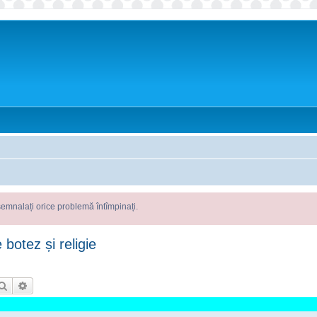
 problemă întîmpinați.
 botez și religie
Căutare
Căutare avansată