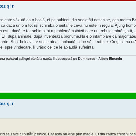
ez și r
ea este văzută ca o boală, ci pe subiecți din societăți deschise, gen marea Br
c că dacă un om tot își schimbă orientările ceva nu este in regulă. Ajung hom
m ești, dacă te tot schimbi ai o problemă psihică care nu trebuie imbrățișată, 
e EI, după animale, după inventează pronume.Nu e o intâmplare că majoritate
nte. Sunt bolnavi iar societatea ii aplaudă in loc să ii trateze. Creștinii nu u
te, spre vindecare. Ii urăsc cei ce le aplaudă suferința.
bea paharul științei până la capăt Il descoperă pe Dumnezeu - Albert Einstein
ez și r
sau alte tulburări psihice. Dar asta nu vine prin magie. Ci din cauza creștinilor și 