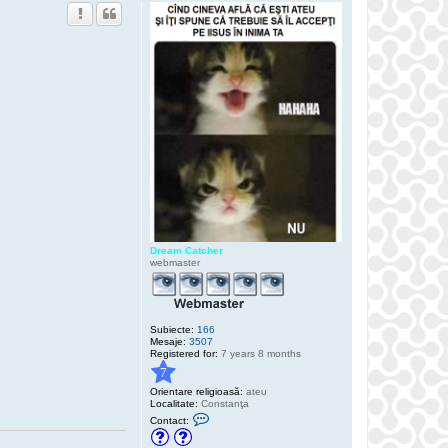
Dream Catcher
webmaster
Subiecte:
166
Mesaje:
3507
Registered for:
7 years 8 months
7
Orientare religioasă:
ateu
Localitate:
Constanţa
C
Contact:
o
n