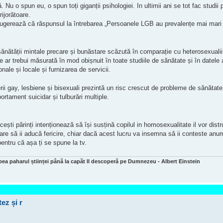
Nu o spun eu, o spun toți giganții psihologiei. In ultimii ani se tot fac studii
rijorătoare.
gerează că răspunsul la întrebarea „Persoanele LGB au prevalențe mai mari d
ănătății mintale precare și bunăstare scăzută în comparație cu heterosexualii, 
le ar trebui măsurată în mod obișnuit în toate studiile de sănătate și în datele 
nale și locale și furnizarea de servicii.
rii gay, lesbiene și bisexuali prezintă un risc crescut de probleme de sănătat
rtament suicidar și tulburări multiple.
cești părinți intenționează să își susțină copilul in homosexualitate il vor dis
 care să ii aducă fericire, chiar dacă acest lucru va insemna să ii conteste anumi
pentru că așa ți se spune la tv.
bea paharul științei până la capăt Il descoperă pe Dumnezeu - Albert Einstein
ez și r