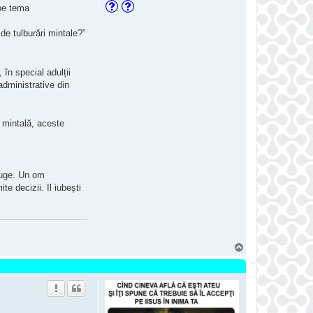
 pe tema
e tulburări mintale?”
în special adulții
administrative din
e mintală, aceste
truge. Un om
te decizii. Il iubești
S
u
s