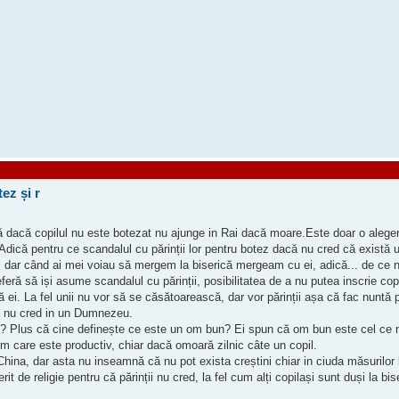
ez și r
ă dacă copilul nu este botezat nu ajunge in Rai dacă moare.Este doar o alege
Adică pentru ce scandalul cu părinții lor pentru botez dacă nu cred că exist
, dar când ai mei voiau să mergem la biserică mergeam cu ei, adică... de ce n
ă să iși asume scandalul cu părinții, posibilitatea de a nu putea inscrie copilu
ă ei. La fel unii nu vor să se căsătoarească, dar vor părinții așa că fac nuntă p
că nu cred in un Dumnezeu.
? Plus că cine definește ce este un om bun? Ei spun că om bun este cel ce nu
om care este productiv, chiar dacă omoară zilnic câte un copil.
 China, dar asta nu inseamnă că nu pot exista creștini chiar in ciuda măsurilor
rit de religie pentru că părinții nu cred, la fel cum alți copilași sunt duși la bis