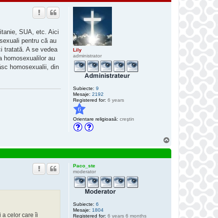
e
a
z
ă
p
e
itanie, SUA, etc. Aici
D
osexuali pentru că au
r
e
ci tratată. A se vedea
Lily
a
administrator
a homosexualilor au
m
C
răsc homosexualii, din
a
t
c
Subiecte:
9
h
Mesaje:
2192
e
Registered for:
r
6 years
6
Orientare religioasă:
creştin
S
u
s
Paco_ste
moderator
Subiecte:
6
Mesaje:
1804
a celor care îi
Registered for:
6 years 6 months