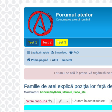
Forumul ateilor
Comunitatea ateistă română
(Opens a new tab)
(Opens a new tab)
(Opens a new tab)
Test 1
Test 2
Test 3
Legături rapide
Smartfeed
FAQ
Prima pagină
ATEI
General
Forumul se află în probe. Vă rugăm să ne semnalați orice
Familie de atei explică poziția lor față de
Moderatori:
bozvaciSiylbaru
,
Manole
,
Paco_ste
Scrie răspuns