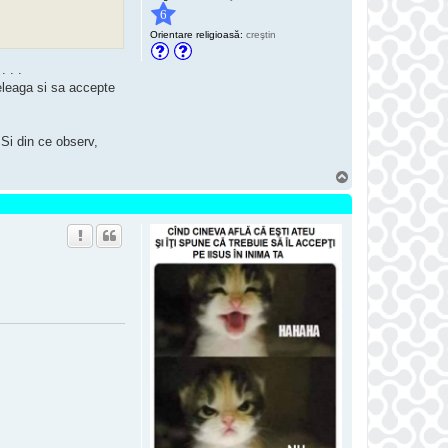
6
Orientare religioasă:
creştin
. . .
eleaga si sa accepte
Si din ce observ,
S
u
s