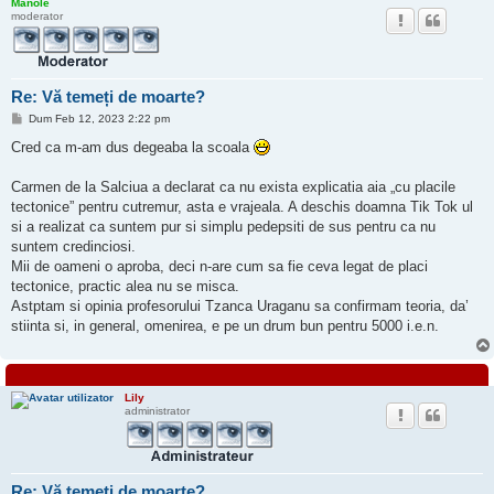
Manole
moderator
Re: Vă temeți de moarte?
M
Dum Feb 12, 2023 2:22 pm
e
s
Cred ca m-am dus degeaba la scoala
a
j
Carmen de la Salciua a declarat ca nu exista explicatia aia „cu placile
tectonice” pentru cutremur, asta e vrajeala. A deschis doamna Tik Tok ul
si a realizat ca suntem pur si simplu pedepsiti de sus pentru ca nu
suntem credinciosi.
Mii de oameni o aproba, deci n-are cum sa fie ceva legat de placi
tectonice, practic alea nu se misca.
Astptam si opinia profesorului Tzanca Uraganu sa confirmam teoria, da’
stiinta si, in general, omenirea, e pe un drum bun pentru 5000 i.e.n.
Lily
administrator
Re: Vă temeți de moarte?