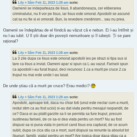
Lily » Sâm Feb 11, 2023 1:28 am
scrie:
Oamenii se indeparteaza de Iisus, Il abandoneaza, cer eliberarea
criminalului, nu Il vor pe Iisus, iar Iisus este omorat. Apostolii se ascund
cat sa nu fie si ei omorati. Bun, la revedere crestinism... sau nu prea.
Oamenii se îndepărtau de el fiindcă au văzut că e nebun. Ei l-au întîlnit și
nu l-au iubit. U îl știi doar din povești nemuritoare și îl iubești. Ți se pare
rațional?
Lily » Sâm Feb 11, 2023 1:28 am
scrie:
La 3 zile dupa ce Iisus este omorat apostolii ies pe strazi si tipa sus si
tare ca Iisus a inviat. Oameni apar si spun ca L-au vazut. Fariseii spun
ca apostolii i-au furat trupul, deci recunosc 1.ca a murit pe cruce 2.ca
trupul nu mai este unde l-au lasat.
De unde știau că a murit pe cruce? Erau medici?
Lily » Sâm Feb 11, 2023 1:28 am
scrie:
Apostolii, aproape toti, daca nu chiar toti (unul este neclar cum a murit,
restul stim ca au fost ucisi) si-au dat viata pentru mesajul raspandit, de
ce? Daca ei au platit garzile sa li se permita sa fure trupul, precum
sustineau fariseii, de ce sa-si dea viata pentru un mort? Nu au fost
dispusi sa-si puna viata in pericol cand Iisus era capturat, de ce acum
subit, dupa ce cica stiu ca e mort, sunt dispusi sa renunte la absolut tot
(bunuri, familii, viata) pentru un mort? Are logica doar daca stiau ca a