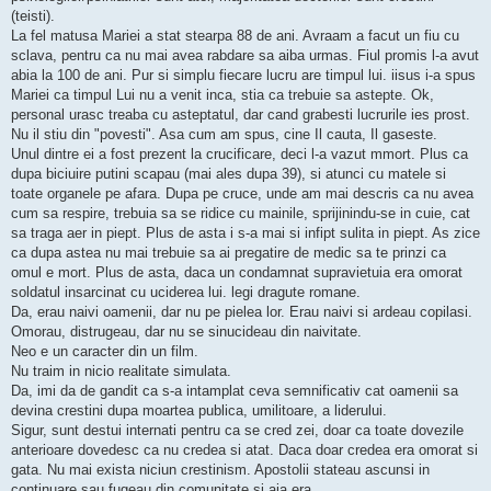
(teisti).
La fel matusa Mariei a stat stearpa 88 de ani. Avraam a facut un fiu cu
sclava, pentru ca nu mai avea rabdare sa aiba urmas. Fiul promis l-a avut
abia la 100 de ani. Pur si simplu fiecare lucru are timpul lui. iisus i-a spus
Mariei ca timpul Lui nu a venit inca, stia ca trebuie sa astepte. Ok,
personal urasc treaba cu asteptatul, dar cand grabesti lucrurile ies prost.
Nu il stiu din "povesti". Asa cum am spus, cine Il cauta, Il gaseste.
Unul dintre ei a fost prezent la crucificare, deci l-a vazut mmort. Plus ca
dupa biciuire putini scapau (mai ales dupa 39), si atunci cu matele si
toate organele pe afara. Dupa pe cruce, unde am mai descris ca nu avea
cum sa respire, trebuia sa se ridice cu mainile, sprijinindu-se in cuie, cat
sa traga aer in piept. Plus de asta i s-a mai si infipt sulita in piept. As zice
ca dupa astea nu mai trebuie sa ai pregatire de medic sa te prinzi ca
omul e mort. Plus de asta, daca un condamnat supravietuia era omorat
soldatul insarcinat cu uciderea lui. legi dragute romane.
Da, erau naivi oamenii, dar nu pe pielea lor. Erau naivi si ardeau copilasi.
Omorau, distrugeau, dar nu se sinucideau din naivitate.
Neo e un caracter din un film.
Nu traim in nicio realitate simulata.
Da, imi da de gandit ca s-a intamplat ceva semnificativ cat oamenii sa
devina crestini dupa moartea publica, umilitoare, a liderului.
Sigur, sunt destui internati pentru ca se cred zei, doar ca toate dovezile
anterioare dovedesc ca nu credea si atat. Daca doar credea era omorat si
gata. Nu mai exista niciun crestinism. Apostolii stateau ascunsi in
continuare sau fugeau din comunitate si aia era.