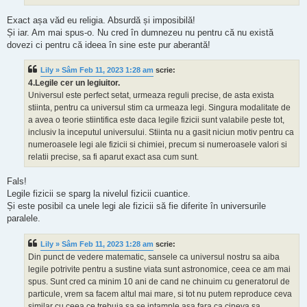
Exact așa văd eu religia. Absurdă și imposibilă!
Și iar. Am mai spus-o. Nu cred în dumnezeu nu pentru că nu există
dovezi ci pentru că ideea în sine este pur aberantă!
Lily » Sâm Feb 11, 2023 1:28 am
scrie:
4.Legile cer un legiuitor.
Universul este perfect setat, urmeaza reguli precise, de asta exista
stiinta, pentru ca universul stim ca urmeaza legi. Singura modalitate de
a avea o teorie stiintifica este daca legile fizicii sunt valabile peste tot,
inclusiv la inceputul universului. Stiinta nu a gasit niciun motiv pentru ca
numeroasele legi ale fizicii si chimiei, precum si numeroasele valori si
relatii precise, sa fi aparut exact asa cum sunt.
Fals!
Legile fizicii se sparg la nivelul fizicii cuantice.
Și este posibil ca unele legi ale fizicii să fie diferite în universurile
paralele.
Lily » Sâm Feb 11, 2023 1:28 am
scrie:
Din punct de vedere matematic, sansele ca universul nostru sa aiba
legile potrivite pentru a sustine viata sunt astronomice, ceea ce am mai
spus. Sunt cred ca minim 10 ani de cand ne chinuim cu generatorul de
particule, vrem sa facem altul mai mare, si tot nu putem reproduce ceva
similar cu ceea ce trebuia sa se intample asa fara ca cineva sa