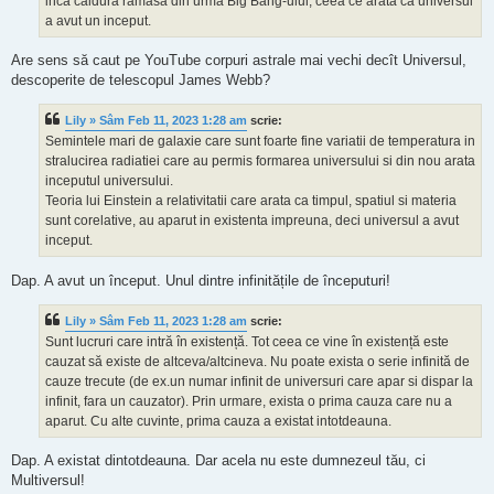
inca caldura ramasa din urma Big Bang-ului, ceea ce arata ca universul
a avut un inceput.
Are sens să caut pe YouTube corpuri astrale mai vechi decît Universul,
descoperite de telescopul James Webb?
Lily » Sâm Feb 11, 2023 1:28 am
scrie:
Semintele mari de galaxie care sunt foarte fine variatii de temperatura in
stralucirea radiatiei care au permis formarea universului si din nou arata
inceputul universului.
Teoria lui Einstein a relativitatii care arata ca timpul, spatiul si materia
sunt corelative, au aparut in existenta impreuna, deci universul a avut
inceput.
Dap. A avut un început. Unul dintre infinitățile de începuturi!
Lily » Sâm Feb 11, 2023 1:28 am
scrie:
Sunt lucruri care intră în existență. Tot ceea ce vine în existență este
cauzat să existe de altceva/altcineva. Nu poate exista o serie infinită de
cauze trecute (de ex.un numar infinit de universuri care apar si dispar la
infinit, fara un cauzator). Prin urmare, exista o prima cauza care nu a
aparut. Cu alte cuvinte, prima cauza a existat intotdeauna.
Dap. A existat dintotdeauna. Dar acela nu este dumnezeul tău, ci
Multiversul!