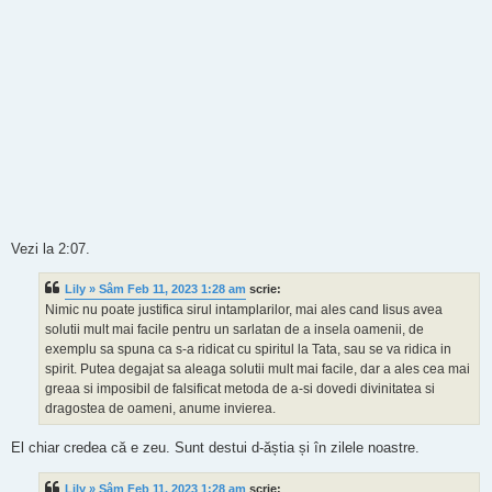
Vezi la 2:07.
Lily » Sâm Feb 11, 2023 1:28 am
scrie:
Nimic nu poate justifica sirul intamplarilor, mai ales cand Iisus avea
solutii mult mai facile pentru un sarlatan de a insela oamenii, de
exemplu sa spuna ca s-a ridicat cu spiritul la Tata, sau se va ridica in
spirit. Putea degajat sa aleaga solutii mult mai facile, dar a ales cea mai
greaa si imposibil de falsificat metoda de a-si dovedi divinitatea si
dragostea de oameni, anume invierea.
El chiar credea că e zeu. Sunt destui d-ăștia și în zilele noastre.
Lily » Sâm Feb 11, 2023 1:28 am
scrie: