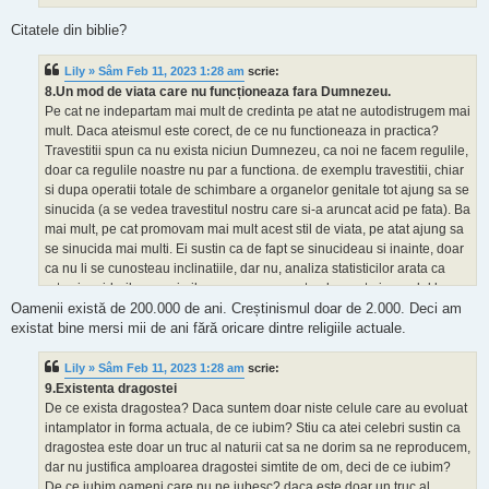
Citatele din biblie?
Lily » Sâm Feb 11, 2023 1:28 am
scrie:
8.Un mod de viata care nu funcționeaza fara Dumnezeu.
Pe cat ne indepartam mai mult de credinta pe atat ne autodistrugem mai
mult. Daca ateismul este corect, de ce nu functioneaza in practica?
Travestitii spun ca nu exista niciun Dumnezeu, ca noi ne facem regulile,
doar ca regulile noastre nu par a functiona. de exemplu travestitii, chiar
si dupa operatii totale de schimbare a organelor genitale tot ajung sa se
sinucida (a se vedea travestitul nostru care si-a aruncat acid pe fata). Ba
mai mult, pe cat promovam mai mult acest stil de viata, pe atat ajung sa
se sinucida mai multi. Ei sustin ca de fapt se sinucideau si inainte, doar
ca nu li se cunosteau inclinatiile, dar nu, analiza statisticilor arata ca
rata sinuciderilor era similara cu cea prezenta, doar rata in randul lor a
crescut.
Oamenii există de 200.000 de ani. Creștinismul doar de 2.000. Deci am
Ne indepartam de ideea de familie, gen fratii Tate care invatau barbatii
existat bine mersi mii de ani fără oricare dintre religiile actuale.
sa nu se casatoreasca doar sa mearga la sala si sa stranga bani, dar nu
functioneaza, este o viata seaca, fara esenta.
Lily » Sâm Feb 11, 2023 1:28 am
scrie:
Femeile americane aplauda liberarea sexuala a femeilor, dar aceste
9.Existenta dragostei
femei devin din ce mai deprimate, cu probleme psihice, emotionale.
De ce exista dragostea? Daca suntem doar niste celule care au evoluat
Majoritatea femeilor care promoveaza aceasta eliberare sunt pe pastile
intamplator in forma actuala, de ce iubim? Stiu ca atei celebri sustin ca
sau droguri, de ce?
dragostea este doar un truc al naturii cat sa ne dorim sa ne reproducem,
De ce nu functioneaza niciuna din regulile noastre? De ce regulile
dar nu justifica amploarea dragostei simtite de om, deci de ce iubim?
acelor pescari de acum 2000 de ani au functionat, iar ale noastre nu?
De ce iubim oameni care nu ne iubesc? daca este doar un truc al