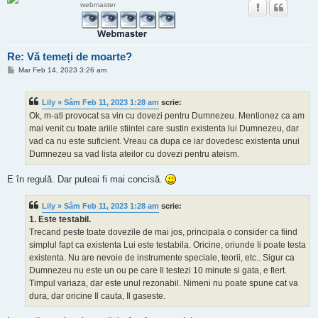
webmaster
Re: Vă temeți de moarte?
M
Mar Feb 14, 2023 3:26 am
e
s
a
Lily » Sâm Feb 11, 2023 1:28 am
scrie:
j
Ok, m-ati provocat sa vin cu dovezi pentru Dumnezeu. Mentionez ca am
mai venit cu toate ariile stiintei care sustin existenta lui Dumnezeu, dar
vad ca nu este suficient. Vreau ca dupa ce iar dovedesc existenta unui
Dumnezeu sa vad lista ateilor cu dovezi pentru ateism.
E în regulă. Dar puteai fi mai concisă.
Lily » Sâm Feb 11, 2023 1:28 am
scrie:
1. Este testabil.
Trecand peste toate dovezile de mai jos, principala o consider ca fiind
simplul fapt ca existenta Lui este testabila. Oricine, oriunde Ii poate testa
existenta. Nu are nevoie de instrumente speciale, teorii, etc.. Sigur ca
Dumnezeu nu este un ou pe care Il testezi 10 minute si gata, e fiert.
Timpul variaza, dar este unul rezonabil. Nimeni nu poate spune cat va
dura, dar oricine Il cauta, Il gaseste.