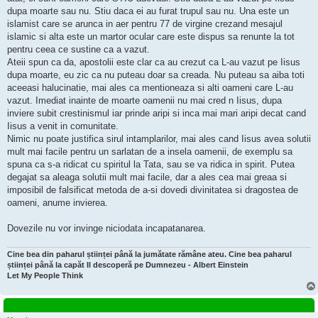
dupa moarte sau nu. Stiu daca ei au furat trupul sau nu. Una este un
islamist care se arunca in aer pentru 77 de virgine crezand mesajul
islamic si alta este un martor ocular care este dispus sa renunte la tot
pentru ceea ce sustine ca a vazut.
Ateii spun ca da, apostolii este clar ca au crezut ca L-au vazut pe Iisus
dupa moarte, eu zic ca nu puteau doar sa creada. Nu puteau sa aiba toti
aceeasi halucinatie, mai ales ca mentioneaza si alti oameni care L-au
vazut. Imediat inainte de moarte oamenii nu mai cred n Iisus, dupa
inviere subit crestinismul iar prinde aripi si inca mai mari aripi decat cand
Iisus a venit in comunitate.
Nimic nu poate justifica sirul intamplarilor, mai ales cand Iisus avea solutii
mult mai facile pentru un sarlatan de a insela oamenii, de exemplu sa
spuna ca s-a ridicat cu spiritul la Tata, sau se va ridica in spirit. Putea
degajat sa aleaga solutii mult mai facile, dar a ales cea mai greaa si
imposibil de falsificat metoda de a-si dovedi divinitatea si dragostea de
oameni, anume invierea.
Dovezile nu vor invinge niciodata incapatanarea.
Cine bea din paharul științei până la jumătate rămâne ateu. Cine bea paharul
științei până la capăt Il descoperă pe Dumnezeu - Albert Einstein
Let My People Think