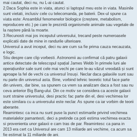
mai cautat, deci nu, nu L-ai cautat.
j
2.Daca Sophia este in viata, atunci si laptopul meu este in viata. Masinile
sunt vietati, inclusiv cele cu telecomanda, pe baterii. Dex-ul spune ca
viata este: Ansamblul fenomenelor biologice (creștere, metabolism,
reproducere etc.) pe care le prezintă organismele animale sau vegetale de
la naștere până la moarte.
3.Recunosti mai jos inceputul universului, trecand peste numeroasele
explicatii date de mine in randurile ulterioare.
Universul a avut inceput, deci nu are cum sa fie prima cauza necauzata,
e logic.
Stiu despre care clip vorbesti. Astronomii au confirmat că patru galaxii
antice detectate de telescopul spațial James Webb în primele luni ale
operațiunilor sale sunt cele mai vechi pe care le-au văzut vreodată și sunt
aproape la fel de vechi ca universul însuși. Neclar daca galaxiile sunt sau
nu parte din universul asta. Bine, vorbind tehnic teoretic totul face parte
din univers, dar bine, sa spunem ca vrem sa analizam daca a fost sau nu
ceva anterior Big Bang-ului. Din ce motiv se considera ca aceste galaxii
sunt straine universului, desi practic fac parte din el, desi vechimea lor
este similara cu a universului este neclar. As spune ca iar vorbim de teorii
aberante.
Reamintesc ca inca nu sunt puse la punct estimarile privind vechimea
materialelor pamantesti, deci a pretinde ca poti estima vechimea exacta
si provenienta unor galaxii e cam tras de par. Reamintesc ca pana in
2013 era cert ca Universul are cam 13 miliarde ani vechime, ca acum sa
fie estimat la 11 miliarde de ani.