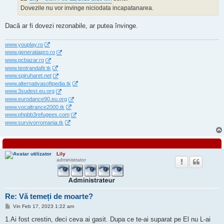
Dovezile nu vor invinge niciodata incapatanarea.
Dacă ar fi dovezi rezonabile, ar putea învinge.
www.youplay.ro
www.generatiapro.ro
www.pcbazar.ro
www.teotrandafir.tk
www.spiruharet.net
www.alternativasoftpedia.tk
www.3sudest.eu.org
www.eurodance90.eu.org
www.vocaltrance2000.tk
www.phpbb3refugees.com
www.survivorromania.tk
Lily
administrator
Re: Vă temeți de moarte?
M
Vin Feb 17, 2023 1:22 am
e
s
1.Ai fost crestin, deci ceva ai gasit. Dupa ce te-ai suparat pe El nu L-ai
a