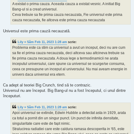
A existat o prima cauza. Aceasta cauza a existat vesnic. A initiat Big
Bang-ul si a creat universul.
Ceva trebuie sa fie prima cauza necauzata, Fie universul este prima
cauza necauzata, fie altceva este prima cauza necauzata
Universul este prima cauză necauzată.
Lily » Sâm Feb 11, 2023 1:28 am
scrie:
Problema este ca stim ca universul a avut un inceput, deci nu are cum
sa fie el prima cauza necauzata, deci altceva sau altcineva trebuie sa
fie prima cauza necauzata. A doua lege a termodinamicii ne arata
inceputul universului, care spune ca universul se scurge/se consuma,
ceea ce presupune un inceput al universului. Nu mai aveam energie in
univers daca universul era etern.
Ca adept al teoriei Big Crunch, tind să te contrazic.
Universul nu are început. Big Bang-ul nu a fost începutul, ci unul dintre
începuturi.
Lily » Sâm Feb 11, 2023 1:28 am
scrie:
Apoi universul se extinde, Edwin Hubble a detectat asta in 1929, arata
ca totul a pornit din un singur punct. Un punct de infinita densitate,
singularitate care este de fapt nimic.
Stralucirea radiatiei care este caldura ramasa descoperita in '65, este