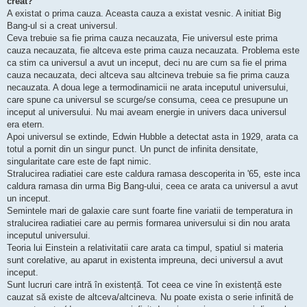
creat?
A existat o prima cauza. Aceasta cauza a existat vesnic. A initiat Big
Bang-ul si a creat universul.
Ceva trebuie sa fie prima cauza necauzata, Fie universul este prima
cauza necauzata, fie altceva este prima cauza necauzata. Problema este
ca stim ca universul a avut un inceput, deci nu are cum sa fie el prima
cauza necauzata, deci altceva sau altcineva trebuie sa fie prima cauza
necauzata. A doua lege a termodinamicii ne arata inceputul universului,
care spune ca universul se scurge/se consuma, ceea ce presupune un
inceput al universului. Nu mai aveam energie in univers daca universul
era etern.
Apoi universul se extinde, Edwin Hubble a detectat asta in 1929, arata ca
totul a pornit din un singur punct. Un punct de infinita densitate,
singularitate care este de fapt nimic.
Stralucirea radiatiei care este caldura ramasa descoperita in '65, este inca
caldura ramasa din urma Big Bang-ului, ceea ce arata ca universul a avut
un inceput.
Semintele mari de galaxie care sunt foarte fine variatii de temperatura in
stralucirea radiatiei care au permis formarea universului si din nou arata
inceputul universului.
Teoria lui Einstein a relativitatii care arata ca timpul, spatiul si materia
sunt corelative, au aparut in existenta impreuna, deci universul a avut
inceput.
Sunt lucruri care intră în existență. Tot ceea ce vine în existență este
cauzat să existe de altceva/altcineva. Nu poate exista o serie infinită de