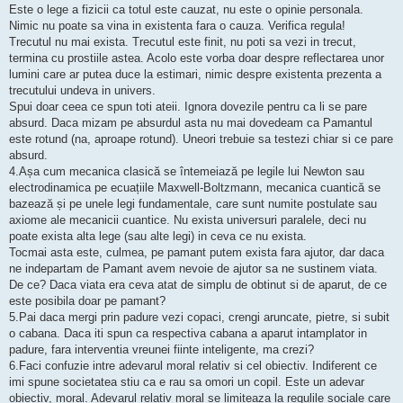
Este o lege a fizicii ca totul este cauzat, nu este o opinie personala.
Nimic nu poate sa vina in existenta fara o cauza. Verifica regula!
Trecutul nu mai exista. Trecutul este finit, nu poti sa vezi in trecut,
termina cu prostiile astea. Acolo este vorba doar despre reflectarea unor
lumini care ar putea duce la estimari, nimic despre existenta prezenta a
trecutului undeva in univers.
Spui doar ceea ce spun toti ateii. Ignora dovezile pentru ca li se pare
absurd. Daca mizam pe absurdul asta nu mai dovedeam ca Pamantul
este rotund (na, aproape rotund). Uneori trebuie sa testezi chiar si ce pare
absurd.
4.Așa cum mecanica clasică se întemeiază pe legile lui Newton sau
electrodinamica pe ecuațiile Maxwell-Boltzmann, mecanica cuantică se
bazează și pe unele legi fundamentale, care sunt numite postulate sau
axiome ale mecanicii cuantice. Nu exista universuri paralele, deci nu
poate exista alta lege (sau alte legi) in ceva ce nu exista.
Tocmai asta este, culmea, pe pamant putem exista fara ajutor, dar daca
ne indepartam de Pamant avem nevoie de ajutor sa ne sustinem viata.
De ce? Daca viata era ceva atat de simplu de obtinut si de aparut, de ce
este posibila doar pe pamant?
5.Pai daca mergi prin padure vezi copaci, crengi aruncate, pietre, si subit
o cabana. Daca iti spun ca respectiva cabana a aparut intamplator in
padure, fara interventia vreunei fiinte inteligente, ma crezi?
6.Faci confuzie intre adevarul moral relativ si cel obiectiv. Indiferent ce
imi spune societatea stiu ca e rau sa omori un copil. Este un adevar
obiectiv, moral. Adevarul relativ moral se limiteaza la regulile sociale care