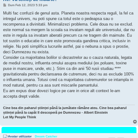
M
Dum Feb 12, 2023 5:33 pm
e
s
Multi fac confuzii de genul asta. Planeta noastra respecta reguli, la fel ca
a
intregul univers, nu poti spune ca totul este o pedeapsa sau o
j
recompensa a divinitatii. Minimalizezi problema. Cele doua nu se exclud.
este normal sa mergem la scoala sa invatam reguli ale universului, dar nu
este in regula sa invatam aberatii precum ca ne tragem din maimute. Eu
tot sustin o educatie in care este promovata gandirea critica, inclusiv in
religie. Nu poti simplifica lucrurile astfel, pai o nebuna a spus o prostie,
deci Dumnezeu nu exista.
Consider ca majoritatea bolilor si dezastrelor au o cauza naturala, legata
de mediul nostru, influenta omului asupra mediului (ex.poluare, toxine
puse in mancare, unde, etc.). Stim ca din anii '50 rusii studiau ****
gravitationala pentru declansarea de cutremure, deci nu as exclude 100%
o influenta umana. Totusi cred ca majoritatea cutremurelor se intampla in
mod natural, pentru ca asa sunt miscarile pamantului.
Eu am expus doar dovezi logice pe care in orice alt context le-am
accepta drept valide.
Cine bea din paharul științei până la jumătate rămâne ateu. Cine bea paharul
științei până la capăt Il descoperă pe Dumnezeu - Albert Einstein
Let My People Think
Dream Catcher