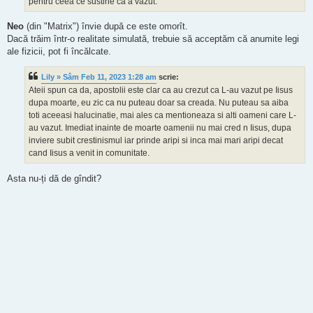
pentru ceea ce sustine ca a vazut.
Neo
(din "Matrix") învie după ce este omorît.
Dacă trăim într-o realitate simulată, trebuie să acceptăm că anumite legi
ale fizicii, pot fi încălcate.
Lily » Sâm Feb 11, 2023 1:28 am
scrie:
Ateii spun ca da, apostolii este clar ca au crezut ca L-au vazut pe Iisus
dupa moarte, eu zic ca nu puteau doar sa creada. Nu puteau sa aiba
toti aceeasi halucinatie, mai ales ca mentioneaza si alti oameni care L-
au vazut. Imediat inainte de moarte oamenii nu mai cred n Iisus, dupa
inviere subit crestinismul iar prinde aripi si inca mai mari aripi decat
cand Iisus a venit in comunitate.
Asta nu-ți dă de gîndit?