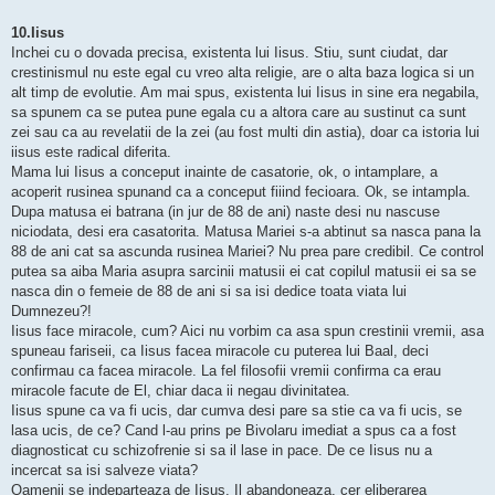
10.Iisus
Inchei cu o dovada precisa, existenta lui Iisus. Stiu, sunt ciudat, dar
crestinismul nu este egal cu vreo alta religie, are o alta baza logica si un
alt timp de evolutie. Am mai spus, existenta lui Iisus in sine era negabila,
sa spunem ca se putea pune egala cu a altora care au sustinut ca sunt
zei sau ca au revelatii de la zei (au fost multi din astia), doar ca istoria lui
iisus este radical diferita.
Mama lui Iisus a conceput inainte de casatorie, ok, o intamplare, a
acoperit rusinea spunand ca a conceput fiiind fecioara. Ok, se intampla.
Dupa matusa ei batrana (in jur de 88 de ani) naste desi nu nascuse
niciodata, desi era casatorita. Matusa Mariei s-a abtinut sa nasca pana la
88 de ani cat sa ascunda rusinea Mariei? Nu prea pare credibil. Ce control
putea sa aiba Maria asupra sarcinii matusii ei cat copilul matusii ei sa se
nasca din o femeie de 88 de ani si sa isi dedice toata viata lui
Dumnezeu?!
Iisus face miracole, cum? Aici nu vorbim ca asa spun crestinii vremii, asa
spuneau fariseii, ca Iisus facea miracole cu puterea lui Baal, deci
confirmau ca facea miracole. La fel filosofii vremii confirma ca erau
miracole facute de El, chiar daca ii negau divinitatea.
Iisus spune ca va fi ucis, dar cumva desi pare sa stie ca va fi ucis, se
lasa ucis, de ce? Cand l-au prins pe Bivolaru imediat a spus ca a fost
diagnosticat cu schizofrenie si sa il lase in pace. De ce Iisus nu a
incercat sa isi salveze viata?
Oamenii se indeparteaza de Iisus, Il abandoneaza, cer eliberarea