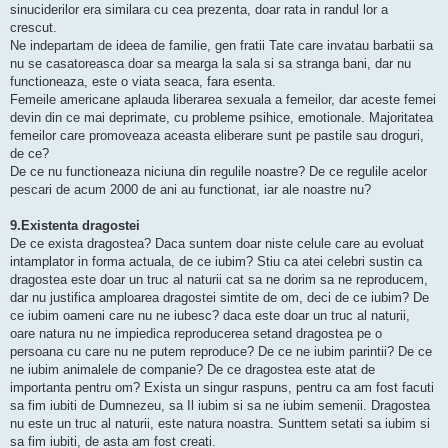
sinuciderilor era similara cu cea prezenta, doar rata in randul lor a
crescut.
Ne indepartam de ideea de familie, gen fratii Tate care invatau barbatii sa
nu se casatoreasca doar sa mearga la sala si sa stranga bani, dar nu
functioneaza, este o viata seaca, fara esenta.
Femeile americane aplauda liberarea sexuala a femeilor, dar aceste femei
devin din ce mai deprimate, cu probleme psihice, emotionale. Majoritatea
femeilor care promoveaza aceasta eliberare sunt pe pastile sau droguri,
de ce?
De ce nu functioneaza niciuna din regulile noastre? De ce regulile acelor
pescari de acum 2000 de ani au functionat, iar ale noastre nu?
9.Existenta dragostei
De ce exista dragostea? Daca suntem doar niste celule care au evoluat
intamplator in forma actuala, de ce iubim? Stiu ca atei celebri sustin ca
dragostea este doar un truc al naturii cat sa ne dorim sa ne reproducem,
dar nu justifica amploarea dragostei simtite de om, deci de ce iubim? De
ce iubim oameni care nu ne iubesc? daca este doar un truc al naturii,
oare natura nu ne impiedica reproducerea setand dragostea pe o
persoana cu care nu ne putem reproduce? De ce ne iubim parintii? De ce
ne iubim animalele de companie? De ce dragostea este atat de
importanta pentru om? Exista un singur raspuns, pentru ca am fost facuti
sa fim iubiti de Dumnezeu, sa Il iubim si sa ne iubim semenii. Dragostea
nu este un truc al naturii, este natura noastra. Sunttem setati sa iubim si
sa fim iubiti, de asta am fost creati.