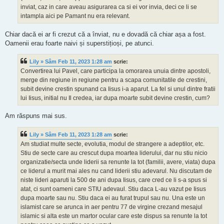
inviat, caz in care aveau asigurarea ca si ei vor invia, deci ce li se
intampla aici pe Pamant nu era relevant.
Chiar dacă ei ar fi crezut că a înviat, nu e dovadă că chiar așa a fost.
Oamenii erau foarte naivi și superstițioși, pe atunci.
Lily » Sâm Feb 11, 2023 1:28 am
scrie:
Convertirea lui Pavel, care participa la omorarea unuia dintre apostoli,
merge din regiune in regiune pentru a scapa comunitatile de crestini,
subit devine crestin spunand ca Iisus i-a aparut. La fel si unul dintre fratii
lui Iisus, initial nu Il credea, iar dupa moarte subit devine crestin, cum?
Am răspuns mai sus.
Lily » Sâm Feb 11, 2023 1:28 am
scrie:
Am studiat multe secte, evolutia, modul de strangere a adeptilor, etc.
Stiu de secte care au crescut dupa moartea liderului, dar nu stiu nicio
organizatie/secta unde liderii sa renunte la tot (familii, avere, viata) dupa
ce liderul a murit mai ales nu cand liderii stiu adevarul. Nu discutam de
niste lideri aparuti la 500 de ani dupa Iisus, care cred ce li s-a spus si
atat, ci sunt oameni care STIU adevaul. Stiu daca L-au vazut pe Iisus
dupa moarte sau nu. Stiu daca ei au furat trupul sau nu. Una este un
islamist care se arunca in aer pentru 77 de virgine crezand mesajul
islamic si alta este un martor ocular care este dispus sa renunte la tot