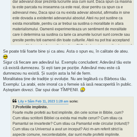
dar adevarul doar prezinta lucrurile asa cum sunt. Daca spun ca masina
ta este parcata nu inseamna ca este real, doar pentru ca spun ca e
adrevarul meu, Daca spui ca nu exista adevar absolut, afirmatia in sine
este dovada a existentei adevarului absolut. Ateii nu pot sustine ca
exista moralitate, pentru ca ar trebui sa sustina o moralitate in afara
materialismului. Oamenii experimenteaza un sentiment de moralitate
care ii determina sa sustina cu tarie ca anumite lucruri sunt corecte sau
gresite pentru toti oamenii din toate culturile. Ateii nu pot trai acceptand
ca moralitatea este doar o iluzie, de ce?! Sa torturezi un copil este moral
rau sau doar o iluzie?! Chiar daca unii spun ca nu exista moralitate
Se poate trăi foarte bine și ca ateu. Asta o spun eu, în calitate de ateu.
absoluta, traiesc ca si cum ar crede in o moralitate absoluta. Ateismul nu
este plauzibil, nu e logic si nu se poate trai cu el.
Sigur că fiecare are adevărul lui. Exemplu concludent: Adevărul tău este
că există dumnezeu. Și ești tare pe poziție. Adevărul meu este că
dumnezeu nu există. Și susțin asta la fel de ferm.
Moralitatea ține de tradiție și evoluție. Nu are legătură cu Bărbosu tău.
Exemplu: La arabi, este imoral ca o femeie să iasă neacoperită în public.
Așteptam dovezi. Dar spui doar TÎMPENII.
Lily » Sâm Feb 11, 2023 1:28 am
scrie:
7.Profetiile implinite.
Foarte multe profetii au fost implinite, din cele scrise in Biblie, cum?
Cum stiau scriitorii Bibliei ca exista mai multe ceruri? Cum stiau ca
Pamantul se invarteste? Cum stiau ca Pamantul este circular (rotund)?
Cum stiau ca Universul a avut un inceput? Aici m-am referit strict la
aspecte comune, necontestabile, dar sunt multe profetii implinite.