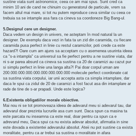
sustine viata sunt astronomice, ceea ce am mai spus. Sunt cred ca
minim 10 ani de cand ne chinuim cu generatorul de particule, vrem sa
facem altul mai mare, si tot nu putem reproduce ceva similar cu ceea ce
trebuia sa se intample asa fara ca cineva sa coordoneze Big Bang-ul.
5.Designul cere un designer.
Daca vedem un design in univers, ne asteptam în mod natural la un
designer. De exemplu daca vezi in fata ta un zid din caramida, cu fiecare
caramida pusa perfect in linie cu restul caramizilor, poti crede ca este
hazard?! Oare cum am ajuns sa acceptam cu o asemenea usurinta ideea
ca "s-a intampla" ca universul sa fie perfect pentru a ne sustine viata, dar
ni s-ar parea absurd ca cineva sa sustina ca 20 de caramizi au cazut pur
si simplu perfect in linie una langa alta?! Pai doar corpul uman are
200.000.000.000.000.000.000.000.000 molecule perfect coordonate cat
sa sustina viata corpului, iar unii accepta asta ca simpla intamplare, dar
daca le spui ca zidul de 20 de caramizi a fost facut asa din intamplare ar
rade de tine de s-ar prapadi. Unde este logica?
6.Existenta obligatiilor morale obiective.
Mai nou ni se tot promoveaza ideea de adevarul meu si adevarul tau, dar
adevarul doar prezinta lucrurile asa cum sunt. Daca spun ca masina ta
este parcata nu inseamna ca este real, doar pentru ca spun ca e
adrevarul meu, Daca spui ca nu exista adevar absolut, afirmatia in sine
este dovada a existentei adevarului absolut. Ateii nu pot sustine ca exista
moralitate, pentru ca ar trebui sa sustina o moralitate in afara