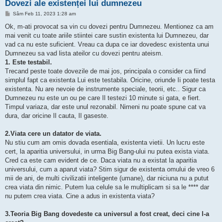
Dovezi ale existenței lui dumnezeu
M
Sâm Feb 11, 2023 1:28 am
e
s
Ok, m-ati provocat sa vin cu dovezi pentru Dumnezeu. Mentionez ca am
a
mai venit cu toate ariile stiintei care sustin existenta lui Dumnezeu, dar
j
vad ca nu este suficient. Vreau ca dupa ce iar dovedesc existenta unui
Dumnezeu sa vad lista ateilor cu dovezi pentru ateism.
1. Este testabil.
Trecand peste toate dovezile de mai jos, principala o consider ca fiind
simplul fapt ca existenta Lui este testabila. Oricine, oriunde Ii poate testa
existenta. Nu are nevoie de instrumente speciale, teorii, etc.. Sigur ca
Dumnezeu nu este un ou pe care Il testezi 10 minute si gata, e fiert.
Timpul variaza, dar este unul rezonabil. Nimeni nu poate spune cat va
dura, dar oricine Il cauta, Il gaseste.
2.Viata cere un datator de viata.
Nu stiu cum am omis dovada esentiala, existenta vietii. Un lucru este
cert, la aparitia universului, in urma Big Bang-ului nu putea exista viata.
Cred ca este cam evident de ce. Daca viata nu a existat la aparitia
universului, cum a aparut viata? Stim sigur de existenta omului de vreo 6
mii de ani, de multi civilizatii inteligente (umane), dar niciuna nu a putut
crea viata din nimic. Putem lua celule sa le multiplicam si sa le **** dar
nu putem crea viata. Cine a adus in existenta viata?
3.Teoria Big Bang dovedeste ca universul a fost creat, deci cine l-a