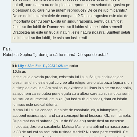
naturii, oare natura nu ne impiedica reproducerea setand dragostea pe
o persoana cu care nu ne putem reproduce? De ce ne iubim parintii?
De ce ne iubim animalele de companie? De ce dragostea este atat de
importanta pentru om? Exista un singur raspuns, pentru ca am fost
facuti sa fim iubiti de Dumnezeu, sa Il iubim si sa ne iubim semenii.
Dragostea nu este un truc al naturii, este natura noastra. Sunttem setati
sa iubim si sa fim iubiti, de asta am fost creati.
Fals.
Roboțica Sophia își dorește să fie mamă. Ce spui de asta?
Lily » Sâm Feb 11, 2023 1:28 am
scrie:
10.Iisus
Inchei cu o dovada precisa, existenta lui Iisus. Stiu, sunt ciudat, dar
crestinismul nu este egal cu vreo alta religie, are o alta baza logica si un
alt timp de evolutie. Am mai spus, existenta lui Iisus in sine era negabila,
sa spunem ca se putea pune egala cu a altora care au sustinut ca sunt
zei sau ca au revelatii de la zei (au fost multi din astia), doar ca istoria
lui iisus este radical diferita.
Mama lui Iisus a conceput inainte de casatorie, ok, o intamplare, a
acoperit rusinea spunand ca a conceput fiiind fecioara. Ok, se intampla.
Dupa matusa ei batrana (in jur de 88 de ani) naste desi nu nascuse
niciodata, desi era casatorita. Matusa Mariei s-a abtinut sa nasca pana
la 88 de ani cat sa ascunda rusinea Mariei? Nu prea pare credibil. Ce