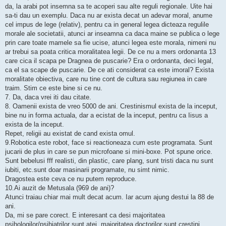
da, la arabi pot insemna sa te acoperi sau alte reguli regionale. Uite hai
sa-ti dau un exemplu. Daca nu ar exista decat un adevar moral, anume
cel impus de lege (relativ), pentru ca in general legea dicteaza regulile
morale ale societatii, atunci ar inseamna ca daca maine se publica o lege
prin care toate mamele sa fie ucise, atunci legea este morala, nimeni nu
ar trebui sa poata critica moralitatea legii. De ce nu a mers ordonanta 13
care cica il scapa pe Dragnea de puscarie? Era o ordonanta, deci legal,
ca el sa scape de puscarie. De ce ati considerat ca este imoral? Exista
moralitate obiectiva, care nu tine cont de cultura sau regiunea in care
traim. Stim ce este bine si ce nu.
7. Da, daca vrei iti dau citate.
8. Oamenii exista de vreo 5000 de ani. Crestinismul exista de la inceput,
bine nu in forma actuala, dar a ecistat de la inceput, pentru ca Iisus a
exista de la inceput.
Repet, religii au existat de cand exista omul.
9.Robotica este robot, face si reactioneaza cum este programata. Sunt
jucarii de plus in care se pun microfoane si mini-boxe. Pot spune orice.
Sunt bebelusi fff realisti, din plastic, care plang, sunt tristi daca nu sunt
iubiti, etc.sunt doar masinarii programate, nu simt nimic.
Dragostea este ceva ce nu putem reproduce.
10.Ai auzit de Metusala (969 de ani)?
Atunci traiau chiar mai mult decat acum. Iar acum ajung destui la 88 de
ani.
Da, mi se pare corect. E interesant ca desi majoritatea
psihologilor/psihiatrilor sunt atei, majoritatea doctorilor sunt crestini