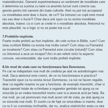
materialismului. Oamenii experimenteaza un sentiment de moralitate care
ii determina sa sustina cu tarie ca anumite lucruri sunt corecte sau
gresite pentru toti oamenii din toate culturile. Ateii nu pot trai acceptand
ca moralitatea este doar o iluzie, de ce?! Sa torturezi un copil este moral
rau sau doar o iluzie?! Chiar daca unii spun ca nu exista moralitate
absoluta, traiesc ca si cum ar crede in o moralitate absoluta. Ateismul nu
este plauzibil, nu e logic si nu se poate trai cu el.
7.Profetiile implinite.
Foarte multe profetii au fost implinite, din cele scrise in Biblie, cum? Cum
stiau scriitorii Bibliei ca exista mai multe ceruri? Cum stiau ca Pamantul
se invarteste? Cum stiau ca Pamantul este circular (rotund)? Cum stiau
ca Universul a avut un inceput? Aici m-am referit strict la aspecte
comune, necontestabile, dar sunt multe profetii implinite.
8.Un mod de viata care nu funcționeaza fara Dumnezeu.
Pe cat ne indepartam mai mult de credinta pe atat ne autodistrugem mai
mult. Daca ateismul este corect, de ce nu functioneaza in practica?
Travestitii spun ca nu exista niciun Dumnezeu, ca noi ne facem regulile,
doar ca regulile noastre nu par a functiona. de exemplu travestitii, chiar si
dupa operatii totale de schimbare a organelor genitale tot ajung sa se
sinucida (a se vedea travestitul nostru care si-a aruncat acid pe fata). Ba
mai mult, pe cat promovam mai mult acest stil de viata, pe atat ajung sa
se sinucida mai multi. Ei sustin ca de fapt se sinucideau si inainte, doar
ca nu li se cunosteau inclinatiile, dar nu, analiza statisticilor arata ca rata