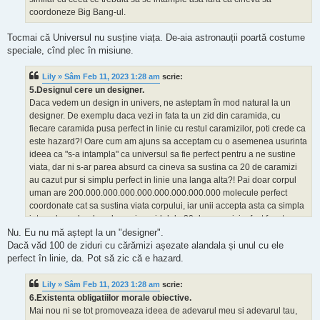
coordoneze Big Bang-ul.
Tocmai că Universul nu susține viața. De-aia astronauții poartă costume
speciale, cînd plec în misiune.
Lily » Sâm Feb 11, 2023 1:28 am
scrie:
5.Designul cere un designer.
Daca vedem un design in univers, ne asteptam în mod natural la un
designer. De exemplu daca vezi in fata ta un zid din caramida, cu
fiecare caramida pusa perfect in linie cu restul caramizilor, poti crede ca
este hazard?! Oare cum am ajuns sa acceptam cu o asemenea usurinta
ideea ca "s-a intampla" ca universul sa fie perfect pentru a ne sustine
viata, dar ni s-ar parea absurd ca cineva sa sustina ca 20 de caramizi
au cazut pur si simplu perfect in linie una langa alta?! Pai doar corpul
uman are 200.000.000.000.000.000.000.000.000 molecule perfect
coordonate cat sa sustina viata corpului, iar unii accepta asta ca simpla
intamplare, dar daca le spui ca zidul de 20 de caramizi a fost facut asa
din intamplare ar rade de tine de s-ar prapadi. Unde este logica?
Nu. Eu nu mă aștept la un "designer".
Dacă văd 100 de ziduri cu cărămizi așezate alandala și unul cu ele
perfect în linie, da. Pot să zic că e hazard.
Lily » Sâm Feb 11, 2023 1:28 am
scrie:
6.Existenta obligatiilor morale obiective.
Mai nou ni se tot promoveaza ideea de adevarul meu si adevarul tau,