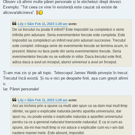
Observ că afirmi multe păreri personale și le etichetezi drept dovezi.
Exemplu: "Tot ceea ce vine în existență este cauzat să existe de
altceva/altcineva".
Lily » Sâm Feb 11, 2023 1:28 am
scrie:
De ce trecutul nu poate fi infinit? Este imposibil sa completezi o serie
infinita prin adunare. Seria evenimentelor trecute este completa. Este
imposibil sa completezi un infinit real prin adunari succesive. Trecutul
este complet. intreaga serie de evenimente trecute se termina acum, in
prezent. Maine nu face parte din seria evenimentelor trecute. Seria
evenimentelor trecute nu se extinde in viitor. Daca trecutul este finit,
adica daca a avut un inceput, atunci universul a avut un început.
Ți-am mai zis și pe alt topic. Telescopul James Webb privește în trecut.
Trecutul încă există. Și nu e nici pe deoparte finit, așa cum greșit afirmi
u.
Iar. Păreri personale!
Lily » Sâm Feb 11, 2023 1:28 am
scrie:
Aici as incheia prin a spune ca multi atei spun ca sa dam mai mult timp
stiintei, va gasi o explicatie naturala pentru aparitia universului, dar
spun nu, nu poate exista o explicatie naturala a aparitiei universului
pentru ca ce a generat naturalul transcede naturalul. E ca si cum as
spune, da-mi mai mult timp si voi aduce o explicatie cum eu i-am dat
nastere mamei mele. Este absurd, imposibil.