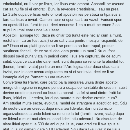
criminalului, nu Il vor pe Iisus, iar Iisus este omorat. Apostolii se ascund
cat sa nu fie si ei omorati. Bun, la revedere crestinism... sau nu prea.
La 3 zile dupa ce Iisus este omorat apostolii ies pe strazi si tipa sus si
tare ca Iisus a inviat. Oameni apar si spun ca L-au vazut. Fariseii spun
ca apostolii i-au furat trupul, deci recunosc 1.ca a murit pe cruce 2.ca
trupul nu mai este unde l-au lasat.
Apostolii, aproape toti, daca nu chiar toti (unul este neclar cum a murit,
restul stim ca au fost ucisi) si-au dat viata pentru mesajul raspandit, de
ce? Daca ei au platit garzile sa li se permita sa fure trupul, precum
sustineau fariseii, de ce sa-si dea viata pentru un mort? Nu au fost
dispusi sa-si puna viata in pericol cand Iisus era capturat, de ce acum
subit, dupa ce cica stiu ca e mort, sunt dispusi sa renunte la absolut tot
(bunuri, familii, viata) pentru un mort? Are logica doar daca stiau ca a
inviat, caz in care aveau asigurarea ca si ei vor invia, deci ce li se
intampla aici pe Pamant nu era relevant.
Convertirea lui Pavel, care participa la omorarea unuia dintre apostoli,
merge din regiune in regiune pentru a scapa comunitatile de crestini, subit
devine crestin spunand ca Iisus i-a aparut. La fel si unul dintre fratii lui
Iisus, initial nu Il credea, iar dupa moarte subit devine crestin, cum?
Am studiat multe secte, evolutia, modul de strangere a adeptilor, etc. Stiu
de secte care au crescut dupa moartea liderului, dar nu stiu nicio
organizatie/secta unde liderii sa renunte la tot (familii, avere, viata) dupa
ce liderul a murit mai ales nu cand liderii stiu adevarul. Nu discutam de
niste lideri aparuti la 500 de ani dupa Iisus, care cred ce li s-a spus si
atat, ci sunt oameni care STIU adevaul. Stiu daca L-au vazut pe Iisus