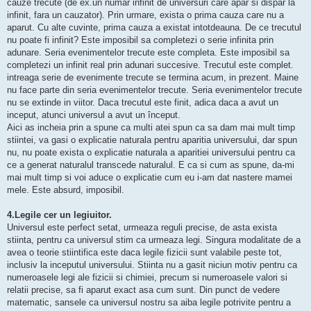
cauze trecute (de ex.un numar infinit de universuri care apar si dispar la
infinit, fara un cauzator). Prin urmare, exista o prima cauza care nu a
aparut. Cu alte cuvinte, prima cauza a existat intotdeauna. De ce trecutul
nu poate fi infinit? Este imposibil sa completezi o serie infinita prin
adunare. Seria evenimentelor trecute este completa. Este imposibil sa
completezi un infinit real prin adunari succesive. Trecutul este complet.
intreaga serie de evenimente trecute se termina acum, in prezent. Maine
nu face parte din seria evenimentelor trecute. Seria evenimentelor trecute
nu se extinde in viitor. Daca trecutul este finit, adica daca a avut un
inceput, atunci universul a avut un început.
Aici as incheia prin a spune ca multi atei spun ca sa dam mai mult timp
stiintei, va gasi o explicatie naturala pentru aparitia universului, dar spun
nu, nu poate exista o explicatie naturala a aparitiei universului pentru ca
ce a generat naturalul transcede naturalul. E ca si cum as spune, da-mi
mai mult timp si voi aduce o explicatie cum eu i-am dat nastere mamei
mele. Este absurd, imposibil.
4.Legile cer un legiuitor.
Universul este perfect setat, urmeaza reguli precise, de asta exista
stiinta, pentru ca universul stim ca urmeaza legi. Singura modalitate de a
avea o teorie stiintifica este daca legile fizicii sunt valabile peste tot,
inclusiv la inceputul universului. Stiinta nu a gasit niciun motiv pentru ca
numeroasele legi ale fizicii si chimiei, precum si numeroasele valori si
relatii precise, sa fi aparut exact asa cum sunt. Din punct de vedere
matematic, sansele ca universul nostru sa aiba legile potrivite pentru a