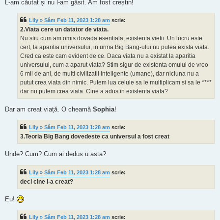
L-am căutat și nu l-am găsit. Am fost creștin!
Lily » Sâm Feb 11, 2023 1:28 am
scrie:
2.Viata cere un datator de viata.
Nu stiu cum am omis dovada esentiala, existenta vietii. Un lucru este
cert, la aparitia universului, in urma Big Bang-ului nu putea exista viata.
Cred ca este cam evident de ce. Daca viata nu a existat la aparitia
universului, cum a aparut viata? Stim sigur de existenta omului de vreo
6 mii de ani, de multi civilizatii inteligente (umane), dar niciuna nu a
putut crea viata din nimic. Putem lua celule sa le multiplicam si sa le ****
dar nu putem crea viata. Cine a adus in existenta viata?
Dar am creat viață. O cheamă
Sophia
!
Lily » Sâm Feb 11, 2023 1:28 am
scrie:
3.Teoria Big Bang dovedeste ca universul a fost creat
Unde? Cum? Cum ai dedus u asta?
Lily » Sâm Feb 11, 2023 1:28 am
scrie:
deci cine l-a creat?
Eu!
Lily » Sâm Feb 11, 2023 1:28 am
scrie: