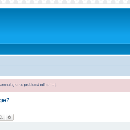
e problemă întîmpinați.
gie?
Căutare
Căutare avansată