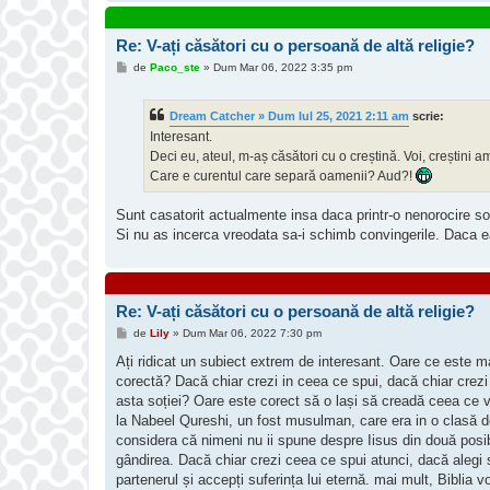
Re: V-ați căsători cu o persoană de altă religie?
M
de
Paco_ste
»
Dum Mar 06, 2022 3:35 pm
e
s
a
Dream Catcher » Dum Iul 25, 2021 2:11 am
scrie:
j
Interesant.
Deci eu, ateul, m-aș căsători cu o creștină. Voi, creștini am
Care e curentul care separă oamenii? Aud?!
Sunt casatorit actualmente insa daca printr-o nenorocire so
Si nu as incerca vreodata sa-i schimb convingerile. Daca ea 
Re: V-ați căsători cu o persoană de altă religie?
M
de
Lily
»
Dum Mar 06, 2022 7:30 pm
e
s
Ați ridicat un subiect extrem de interesant. Oare ce este mai 
a
corectă? Dacă chiar crezi in ceea ce spui, dacă chiar crezi c
j
asta soției? Oare este corect să o lași să creadă ceea ce 
la Nabeel Qureshi, un fost musulman, care era in o clasă de
considera că nimeni nu ii spune despre Iisus din două posibi
gândirea. Dacă chiar crezi ceea ce spui atunci, dacă alegi s
partenerul și accepți suferința lui eternă. mai mult, Bibli