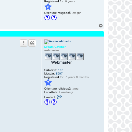
Registered for:
6 years
6
Orientare religioasă:
creştin
S
u
s
Dream Catcher
webmaster
Subiecte:
166
Mesaje:
3507
Registered for:
7 years 8 months
7
Orientare religioasă:
ateu
Localitate:
Constanţa
C
Contact:
o
n
t
a
c
t
e
a
z
ă