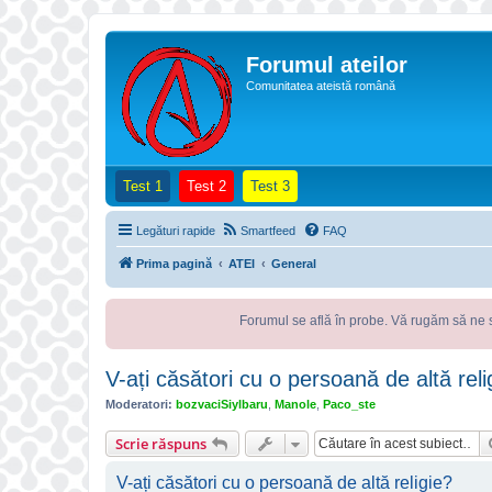
Forumul ateilor
Comunitatea ateistă română
(Opens a new tab)
(Opens a new tab)
(Opens a new tab)
Test 1
Test 2
Test 3
Legături rapide
Smartfeed
FAQ
Prima pagină
ATEI
General
Forumul se află în probe. Vă rugăm să ne semnalați oric
V-ați căsători cu o persoană de altă reli
Moderatori:
bozvaciSiylbaru
,
Manole
,
Paco_ste
Scrie răspuns
V-ați căsători cu o persoană de altă religie?