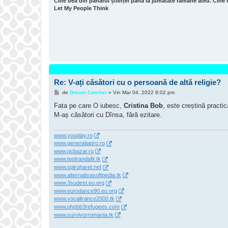
Cine bea din paharul științei până la jumătate rămâne ateu. Cine 
Let My People Think
Re: V-ați căsători cu o persoană de altă religie?
M
de
Dream Catcher
»
Vin Mar 04, 2022 8:02 pm
e
s
Fata pe care O iubesc,
Cristina Bob
, este creștină practic
a
M-aș căsători cu Dînsa, fără ezitare.
j
www.youplay.ro
www.generatiapro.ro
www.pcbazar.ro
www.teotrandafir.tk
www.spiruharet.net
www.alternativasoftpedia.tk
www.3sudest.eu.org
www.eurodance90.eu.org
www.vocaltrance2000.tk
www.phpbb3refugees.com
www.survivorromania.tk