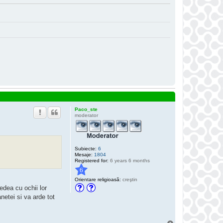
Paco_ste
moderator
Subiecte:
6
Mesaje:
1804
Registered for:
6 years 6 months
6
Orientare religioasă:
creştin
edea cu ochii lor
anetei si va arde tot