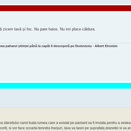
ă zicem lavă și foc. Nu pare haios. Nu imi place căldura.
bea paharul științei până la capăt Il descoperă pe Dumnezeu - Albert Einstein
ea sfarsitului cand toata lumea care a existat pe pamant va fi inviata pentru a vedea
oriti, si vor face scoarta terestra franjuri, lava va tasni pe suprafata planetei si va ar