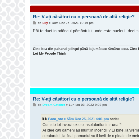
Re: V-ați căsători cu o persoană de altă religie?
M
de
Lily
»
Dum Dec 26, 2021 10:15 pm
e
s
Păi te duci in adâncul pământului unde este nucleul, deci s
a
j
Cine bea din paharul științei până la jumătate rămâne ateu. Cine 
Let My People Think
Re: V-ați căsători cu o persoană de altă religie?
M
de
Dream Catcher
»
Lun Ian 03, 2022 9:02 pm
e
s
a
Paco_ste » Sâm Dec 25, 2021 4:01 pm
scrie:
j
Cum de tot invoci textele inselatorilor intr-una ?
Ai idee cati oameni au murit in incendii ? Ei bine, la vrem
creatorului, la final pamantul va fi lovit de o ploaie de mete