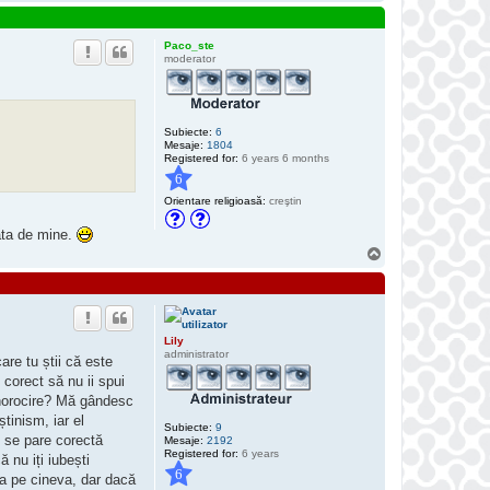
u
z
s
ă
p
e
Paco_ste
D
moderator
r
e
a
m
C
Subiecte:
6
a
Mesaje:
1804
t
Registered for:
6 years 6 months
c
h
6
e
Orientare religioasă:
creştin
r
fata de mine.
S
u
s
Lily
administrator
are tu știi că este
 corect să nu ii spui
nenorocire? Mă gândesc
tinism, iar el
Subiecte:
9
i se pare corectă
Mesaje:
2192
Registered for:
6 years
 nu iți iubești
6
va pe cineva, dar dacă