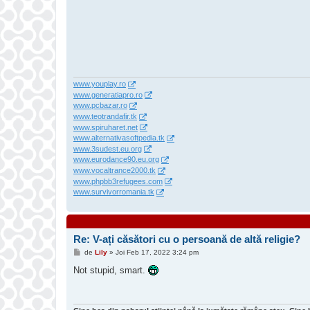
www.youplay.ro
www.generatiapro.ro
www.pcbazar.ro
www.teotrandafir.tk
www.spiruharet.net
www.alternativasoftpedia.tk
www.3sudest.eu.org
www.eurodance90.eu.org
www.vocaltrance2000.tk
www.phpbb3refugees.com
www.survivorromania.tk
Re: V-ați căsători cu o persoană de altă religie?
M
de
Lily
»
Joi Feb 17, 2022 3:24 pm
e
s
Not stupid, smart.
a
j