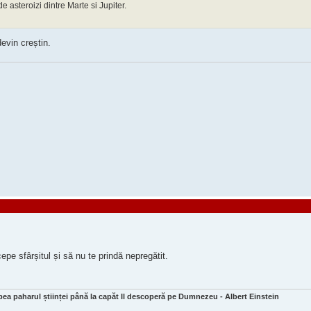
 asteroizi dintre Marte si Jupiter.
devin creștin.
pe sfârșitul și să nu te prindă nepregătit.
bea paharul științei până la capăt Il descoperă pe Dumnezeu - Albert Einstein