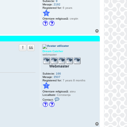
Subiecte:
9
Mesaje:
2192
Registered for:
6 years
6
Orientare religioasă:
creştin
S
u
s
Dream Catcher
webmaster
Subiecte:
166
Mesaje:
3507
Registered for:
7 years 8 months
7
Orientare religioasă:
ateu
Localitate:
Constanţa
C
Contact:
o
n
t
a
c
t
e
S
a