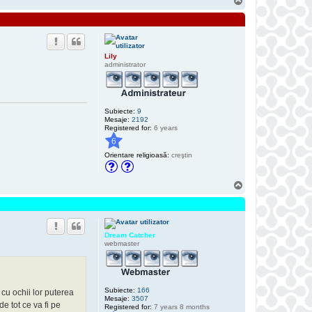
S
u
s
Lily
administrator
Subiecte:
9
Mesaje:
2192
Registered for:
6 years
6
Orientare religioasă:
creştin
S
u
s
Dream Catcher
webmaster
Subiecte:
166
 cu ochii lor puterea
Mesaje:
3507
de tot ce va fi pe
Registered for:
7 years 8 months