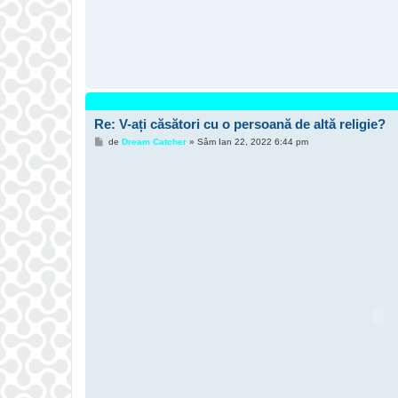
Re: V-ați căsători cu o persoană de altă religie?
M
de
Dream Catcher
»
Sâm Ian 22, 2022 6:44 pm
e
s
a
j