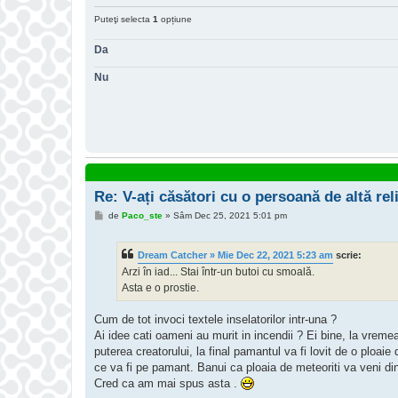
Puteţi selecta
1
opțiune
Da
Nu
Re: V-ați căsători cu o persoană de altă rel
M
de
Paco_ste
»
Sâm Dec 25, 2021 5:01 pm
e
s
a
Dream Catcher » Mie Dec 22, 2021 5:23 am
scrie:
j
Arzi în iad... Stai într-un butoi cu smoală.
Asta e o prostie.
Cum de tot invoci textele inselatorilor intr-una ?
Ai idee cati oameni au murit in incendii ? Ei bine, la vreme
puterea creatorului, la final pamantul va fi lovit de o ploaie 
ce va fi pe pamant. Banui ca ploaia de meteoriti va veni din
Cred ca am mai spus asta .