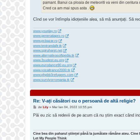
pamant. Banui ca ploaia de meteoriti va veni din centura de
Cred ca am mai spus asta .
Cînd se vor întîmpla idioțeniile alea, să mă anunțați. Să re
www.youplay.ro
www.generatiapro.ro
www.pcbazar.ro
www.teotrandafir.tk
www.spiruharet.net
www.alternativasoftpedia.tk
www.3sudest.eu.org
www.eurodance90.eu.org
www.vocaltrance2000.tk
www.phpbb3refugees.com
www.survivorromania.tk
Re: V-ați căsători cu o persoană de altă religie?
M
de
Lily
»
Mar Ian 04, 2022 10:55 pm
e
s
Păi eu zic să redevii de pe acum că nu știm exact când ince
a
j
Cine bea din paharul științei până la jumătate rămâne ateu. Cine 
Let My People Think