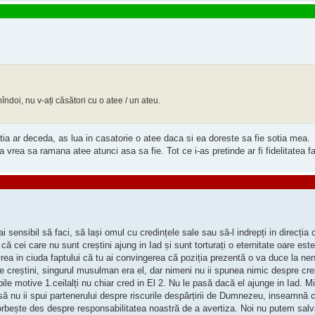
îndoi, nu v-ați căsători cu o atee / un ateu.
tia ar deceda, as lua in casatorie o atee daca si ea doreste sa fie sotia mea.
vrea sa ramana atee atunci asa sa fie. Tot ce i-as pretinde ar fi fidelitatea 
sensibil să faci, să lași omul cu credințele sale sau să-l indrepți in direcția c
ă cei care nu sunt creștini ajung in Iad și sunt torturați o eternitate oare este
vrea in ciuda faptului că tu ai convingerea că poziția prezentă o va duce la 
 creștini, singurul musulman era el, dar nimeni nu ii spunea nimic despre creș
le motive 1.ceilalți nu chiar cred in El 2. Nu le pasă dacă el ajunge in Iad. M
ă nu ii spui partenerului despre riscurile despărțirii de Dumnezeu, inseamnă că
a vorbește des despre responsabilitatea noastră de a avertiza. Noi nu putem sal